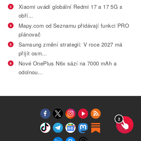
Xiaomi uvádí globální Redmi 17 a 17 5G s
3
obří...
Mapy.com od Seznamu přidávají funkci PRO
4
plánovač
Samsung změní strategii: V roce 2027 má
5
přijít osm...
Nové OnePlus N6x sází na 7000 mAh a
6
odolnou...
2