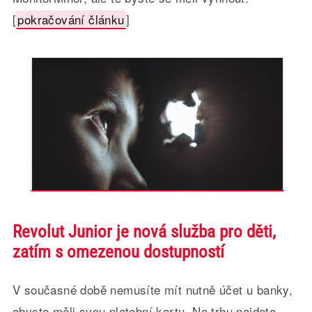
[
pokračování článku
]
Revolut Junior je nová služba pro děti,
zatím s omezenou dostupností
V současné době nemusíte mít nutně účet u banky,
abyste měli svou platební kartu. Na trhu najdete