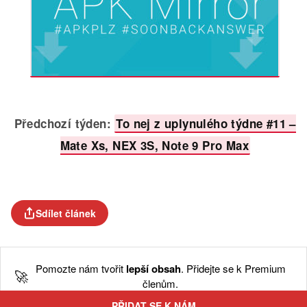
Předchozí týden:
To nej z uplynulého týdne #11 –
Mate Xs, NEX 3S, Note 9 Pro Max
Sdílet článek
Pomozte nám tvořit
lepší obsah
. Přidejte se k Premium
🚀
členům.
PŘIDAT SE K NÁM