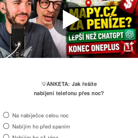
💡
ANKETA:
Jak řešíte
nabíjení telefonu přes noc?
Na nabíječce celou noc
Nabíjím ho před spaním
Nabíjím ho až ráno