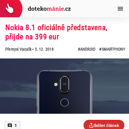
Nokia 8.1 oficiálně představena,
přijde na 399 eur
Přemysl Vaculík
• 5. 12. 2018
#ANDROID
#SMARTPHONY
Sdílet článek
1