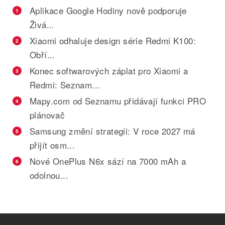
Aplikace Google Hodiny nově podporuje
1
Živá...
Xiaomi odhaluje design série Redmi K100:
2
Obří...
Konec softwarových záplat pro Xiaomi a
3
Redmi: Seznam...
Mapy.com od Seznamu přidávají funkci PRO
4
plánovač
Samsung změní strategii: V roce 2027 má
5
přijít osm...
Nové OnePlus N6x sází na 7000 mAh a
6
odolnou...