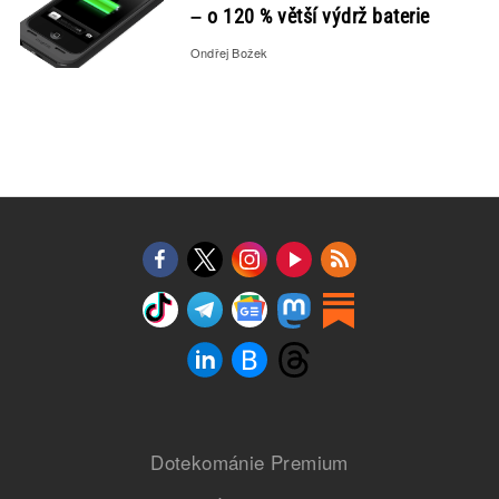
– o 120 % větší výdrž baterie
Ondřej Božek
Dotekománie Premium