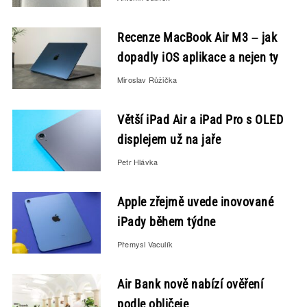
Recenze MacBook Air M3 – jak
dopadly iOS aplikace a nejen ty
Miroslav Růžička
Větší iPad Air a iPad Pro s OLED
displejem už na jaře
Petr Hlávka
Apple zřejmě uvede inovované
iPady během týdne
Přemysl Vaculík
Air Bank nově nabízí ověření
podle obličeje