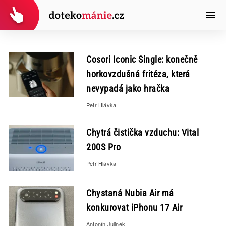
Cosori Iconic Single: konečně
horkovzdušná fritéza, která
nevypadá jako hračka
Petr Hlávka
Chytrá čistička vzduchu: Vital
200S Pro
Petr Hlávka
Chystaná Nubia Air má
konkurovat iPhonu 17 Air
Antonín Julinek