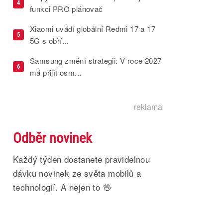
4
funkci PRO plánovač
Xiaomi uvádí globální Redmi 17 a 17
5
5G s obří...
Samsung změní strategii: V roce 2027
6
má přijít osm...
reklama
Odběr novinek
Každý týden dostanete pravidelnou
dávku novinek ze světa mobilů a
technologií. A nejen to 🖖