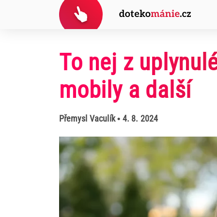
To nej z uplynul
mobily a další
Přemysl Vaculík
• 4. 8. 2024