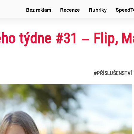
Bez reklam
Recenze
Rubriky
SpeedT
ého týdne #31 – Flip, 
#PŘÍSLUŠENSTVÍ