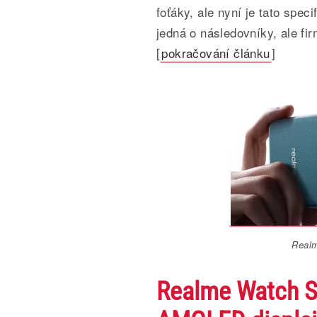
foťáky, ale nyní je tato spec
jedná o následovníky, ale fi
[
pokračování článku
]
Realm
Realme Watch S