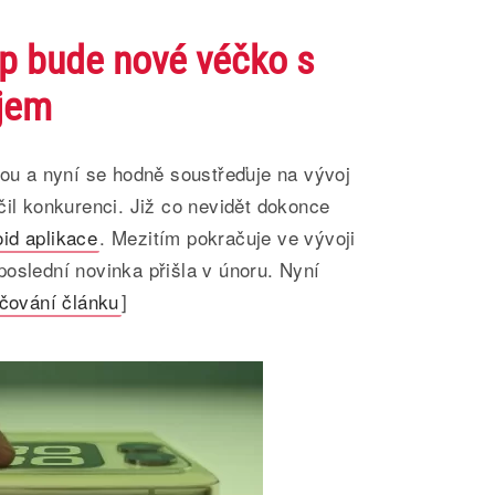
p bude nové véčko s
jem
tou a nyní se hodně soustřeďuje na vývoj
čil konkurenci. Již co nevidět dokonce
id aplikace
. Mezitím pokračuje ve vývoji
oslední novinka přišla v únoru. Nyní
čování článku
]