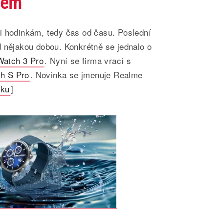
jem
i hodinkám, tedy čas od času. Poslední
d nějakou dobou. Konkrétně se jednalo o
atch 3 Pro
. Nyní se firma vrací s
h S Pro
. Novinka se jmenuje Realme
nku
]