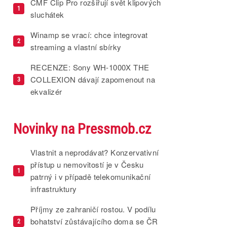
CMF Clip Pro rozšiřují svět klipových
1
sluchátek
Winamp se vrací: chce integrovat
2
streaming a vlastní sbírky
RECENZE: Sony WH-1000X THE
COLLEXION dávají zapomenout na
3
ekvalizér
Novinky na Pressmob.cz
Vlastnit a neprodávat? Konzervativní
přístup u nemovitostí je v Česku
1
patrný i v případě telekomunikační
infrastruktury
Příjmy ze zahraničí rostou. V podílu
bohatství zůstávajícího doma se ČR
2