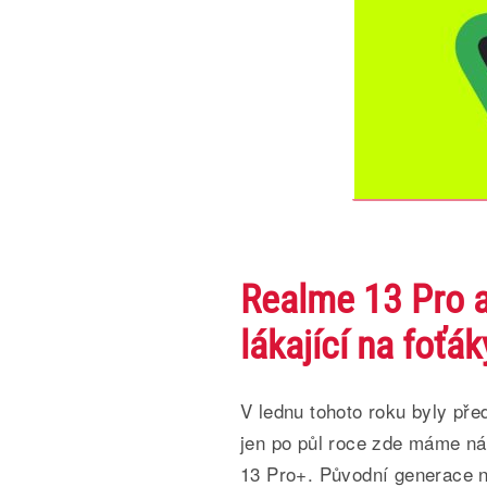
Realme 13 Pro a
lákající na foťák
V lednu tohoto roku byly př
jen po půl roce zde máme n
13 Pro+. Původní generace n