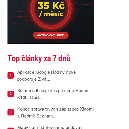
Top články za 7 dnů
Aplikace Google Hodiny nově
1
podporuje Živá...
Xiaomi odhaluje design série Redmi
2
K100: Obří...
Konec softwarových záplat pro Xiaomi
3
a Redmi: Seznam...
Mapy.com od Seznamu přidávají