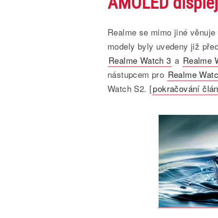
AMOLED disple
Realme se mimo jiné věnuje 
modely byly uvedeny již pře
Realme Watch 3
a
Realme W
nástupcem pro
Realme Watc
Watch S2. [
pokračování člá