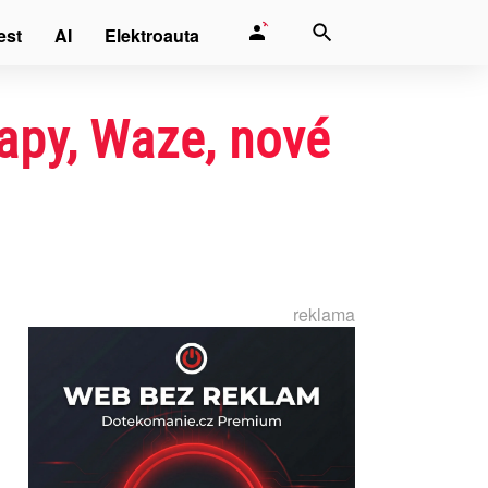
est
AI
Elektroauta
Mapy, Waze, nové
reklama