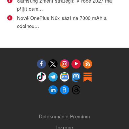
Samsung změní strategii: V roce 2027 má
5
přijít osm...
Nové OnePlus N6x sází na 7000 mAh a
6
odolnou...
Dotekománie Premium
Inzerce