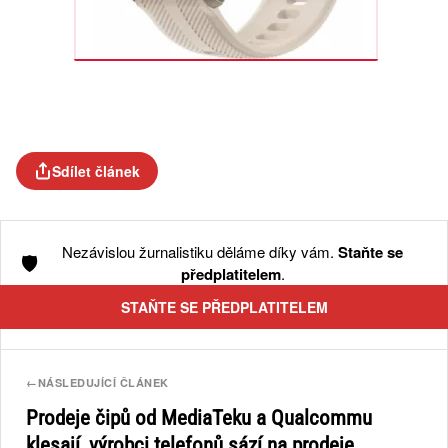
Sdílet článek
Nezávislou žurnalistiku děláme díky vám.
Staňte se
🛡️
předplatitelem
.
STAŇTE SE PŘEDPLATITELEM
←
NÁSLEDUJÍCÍ ČLÁNEK
Prodeje čipů od MediaTeku a Qualcommu
klesají, výrobci telefonů sází na prodeje