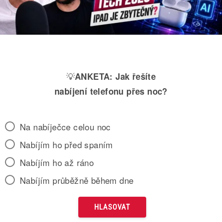
💡
ANKETA:
Jak řešíte
nabíjení telefonu přes noc?
Na nabíječce celou noc
Nabíjím ho před spaním
Nabíjím ho až ráno
Nabíjím průběžně během dne