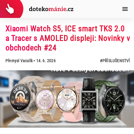
Xiaomi Watch S5, ICE smart TKS 2.0
a Tracer s AMOLED displeji: Novinky v
obchodech #24
Přemysl Vaculík
• 14. 6. 2026
#PŘÍSLUŠENSTVÍ