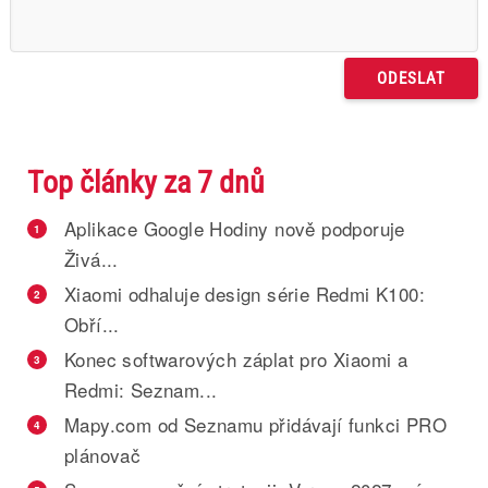
Top články za 7 dnů
Aplikace Google Hodiny nově podporuje
1
Živá...
Xiaomi odhaluje design série Redmi K100:
2
Obří...
Konec softwarových záplat pro Xiaomi a
3
Redmi: Seznam...
Mapy.com od Seznamu přidávají funkci PRO
4
plánovač