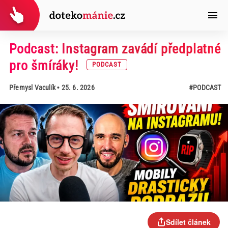
Podcast: Instagram zavádí předplatné
pro šmíráky!
PODCAST
Přemysl Vaculík
• 25. 6. 2026
#PODCAST
Sdílet článek