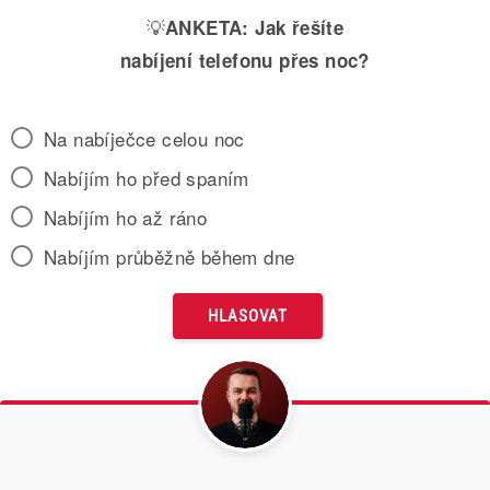
💡
ANKETA:
Jak řešíte
nabíjení telefonu přes noc?
Na nabíječce celou noc
Nabíjím ho před spaním
Nabíjím ho až ráno
Nabíjím průběžně během dne