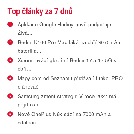
Top články za 7 dnů
Aplikace Google Hodiny nově podporuje
1
Živá...
Redmi K100 Pro Max láká na obří 9070mAh
2
baterii a...
Xiaomi uvádí globální Redmi 17 a 17 5G s
3
obří...
Mapy.com od Seznamu přidávají funkci PRO
4
plánovač
Samsung změní strategii: V roce 2027 má
5
přijít osm...
Nové OnePlus N6x sází na 7000 mAh a
6
odolnou...