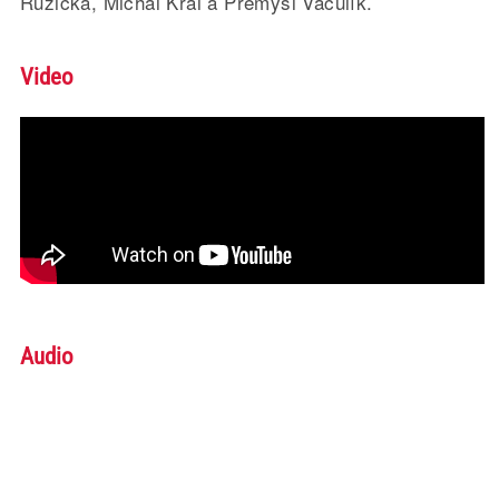
Růžička, Michal Král a Přemysl Vaculík.
Video
Audio