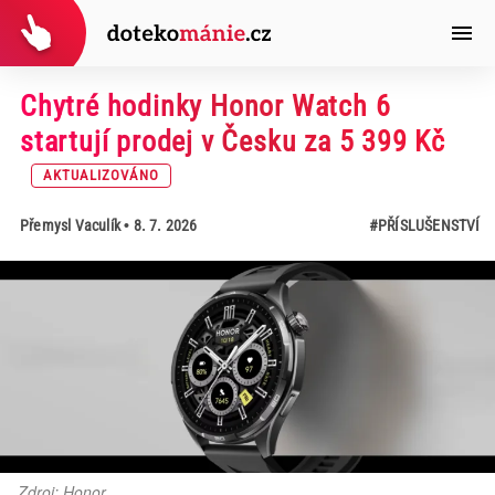
Chytré hodinky Honor Watch 6
startují prodej v Česku za 5 399 Kč
AKTUALIZOVÁNO
Přemysl Vaculík
• 8. 7. 2026
#PŘÍSLUŠENSTVÍ
Zdroj: Honor