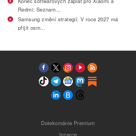
Konec softwarových záplat pro Xiaomi a
5
Redmi: Seznam...
Samsung změní strategii: V roce 2027 má
6
přijít osm...
Dotekománie Premium
Inzerce