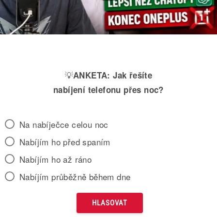
💡
ANKETA:
Jak řešíte
nabíjení telefonu přes noc?
Na nabíječce celou noc
Nabíjím ho před spaním
Nabíjím ho až ráno
Nabíjím průběžně během dne