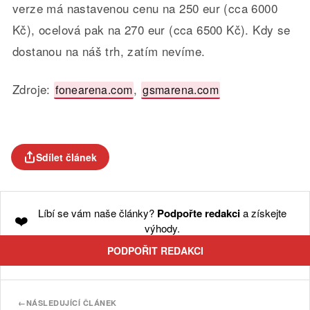
verze má nastavenou cenu na 250 eur (cca 6000
Kč), ocelová pak na 270 eur (cca 6500 Kč). Kdy se
dostanou na náš trh, zatím nevíme.
Zdroje:
,
fonearena.com
gsmarena.com
Sdílet článek
Líbí se vám naše články?
Podpořte redakci
a získejte
❤️
výhody.
PODPOŘIT REDAKCI
←
NÁSLEDUJÍCÍ ČLÁNEK