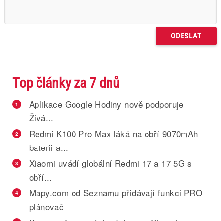
Top články za 7 dnů
Aplikace Google Hodiny nově podporuje
1
Živá...
Redmi K100 Pro Max láká na obří 9070mAh
2
baterii a...
Xiaomi uvádí globální Redmi 17 a 17 5G s
3
obří...
Mapy.com od Seznamu přidávají funkci PRO
4
plánovač