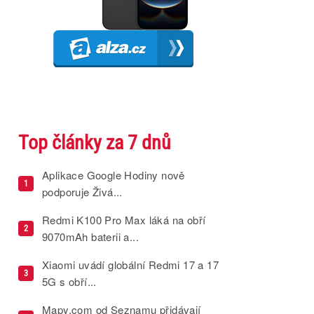
Top články za 7 dnů
Aplikace Google Hodiny nově
1
podporuje Živá...
Redmi K100 Pro Max láká na obří
2
9070mAh baterii a...
Xiaomi uvádí globální Redmi 17 a 17
3
5G s obří...
Mapy.com od Seznamu přidávají