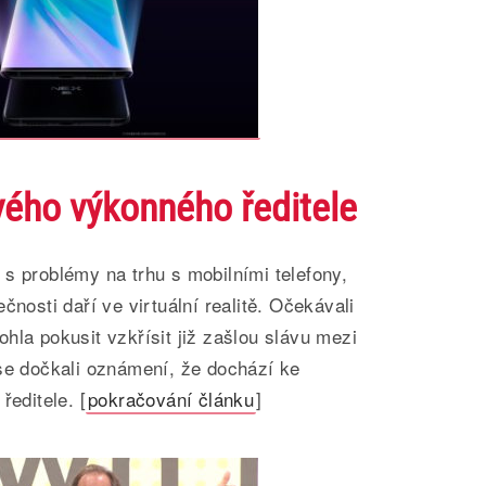
ého výkonného ředitele
s problémy na trhu s mobilními telefony,
čnosti daří ve virtuální realitě. Očekávali
hla pokusit vzkřísit již zašlou slávu mezi
 se dočkali oznámení, že dochází ke
ředitele. [
pokračování článku
]