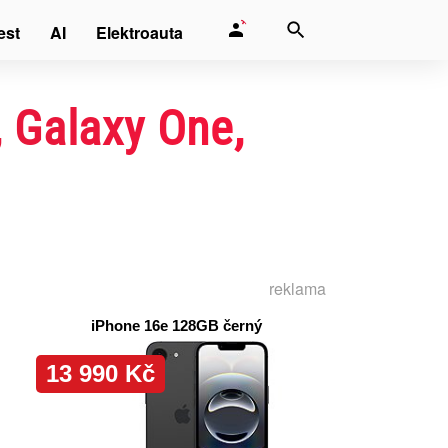
est
AI
Elektroauta
, Galaxy One,
reklama