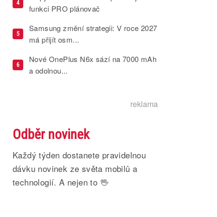
4
funkci PRO plánovač
Samsung změní strategii: V roce 2027
5
má přijít osm...
Nové OnePlus N6x sází na 7000 mAh
6
a odolnou...
reklama
Odběr novinek
Každý týden dostanete pravidelnou
dávku novinek ze světa mobilů a
technologií. A nejen to 🖖