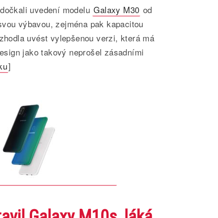
 dočkali uvedení modelu
Galaxy M30
od
 svou výbavou, zejména pak kapacitou
ozhodla uvést vylepšenou verzi, která má
 design jako takový neprošel zásadními
ku
]
vil Galaxy M10s, láká