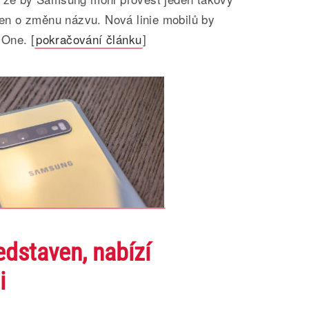
 jen o změnu názvu. Nová linie mobilů by
One. [
pokračování článku
]
dstaven, nabízí
i