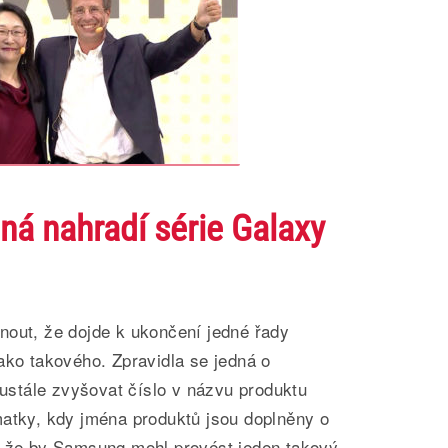
á nahradí série Galaxy
nout, že dojde k ukončení jedné řady
ako takového. Zpravidla se jedná o
neustále zvyšovat číslo v názvu produktu
matky, kdy jména produktů jsou doplněny o
, že by Samsung mohl provést jeden takový