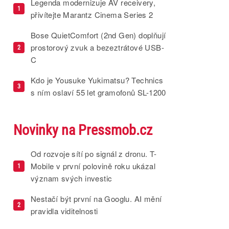
Legenda modernizuje AV receivery,
1
přivítejte Marantz Cinema Series 2
Bose QuietComfort (2nd Gen) doplňují
prostorový zvuk a bezeztrátové USB-
2
C
Kdo je Yousuke Yukimatsu? Technics
3
s ním oslaví 55 let gramofonů SL-1200
Novinky na Pressmob.cz
Od rozvoje sítí po signál z dronu. T-
Mobile v první polovině roku ukázal
1
význam svých investic
Nestačí být první na Googlu. AI mění
2
pravidla viditelnosti