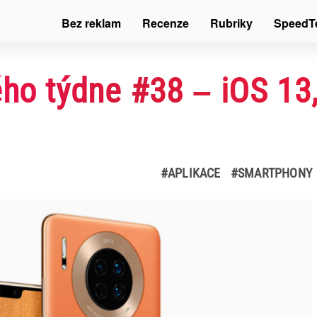
Bez reklam
Recenze
Rubriky
SpeedT
ého týdne #38 – iOS 13
#APLIKACE
#SMARTPHONY