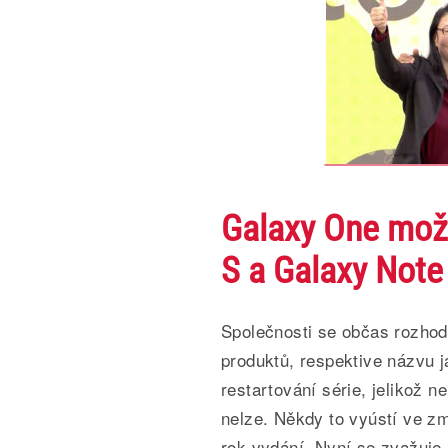
Galaxy One možn
S a Galaxy Note
Společnosti se občas rozhod
produktů, respektive názvu j
restartování série, jelikož 
nelze. Někdy to vyústí ve z
rok vydání. Nyní se zvažuje