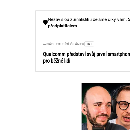
Nezávislou žurnalistiku děláme díky vám.
🛡️
předplatitelem
.
←
NÁSLEDUJÍCÍ ČLÁNEK
[K]
Qualcomm představí svůj první smartpho
pro běžné lidi