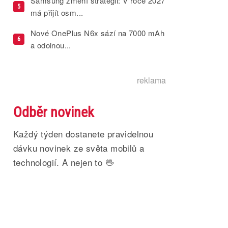
Samsung změní strategii: V roce 2027
5
má přijít osm...
Nové OnePlus N6x sází na 7000 mAh
6
a odolnou...
reklama
Odběr novinek
Každý týden dostanete pravidelnou
dávku novinek ze světa mobilů a
technologií. A nejen to 🖖