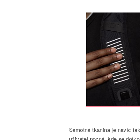
Samotná tkanina je navíc ta
uživatel pozná, kde se dotkn