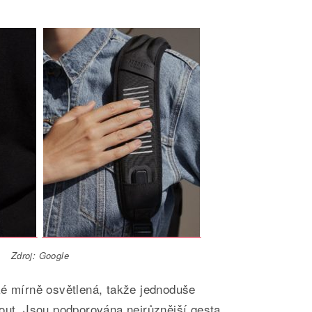
Zdroj: Google
ké mírně osvětlená, takže jednoduše
out. Jsou podporována nejrůznější gesta,