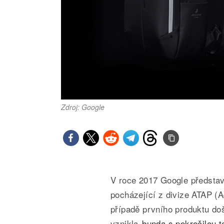
Zdroj: Google
V roce 2017 Google představ
pocházející z divize ATAP (
případě prvního produktu doš
vznikla
bunda s pokročilou t