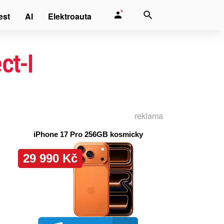
est
AI
Elektroauta
ct-I
reklama