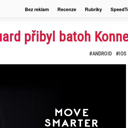
Bez reklam
Recenze
Rubriky
SpeedT
ard přibyl batoh Konne
#ANDROID
#IOS