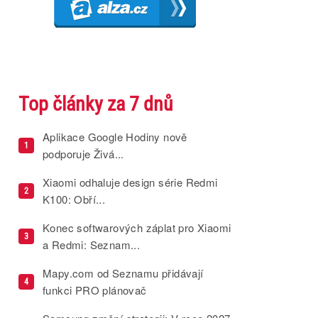
Top články za 7 dnů
Aplikace Google Hodiny nově
1
podporuje Živá...
Xiaomi odhaluje design série Redmi
2
K100: Obří...
Konec softwarových záplat pro Xiaomi
3
a Redmi: Seznam...
Mapy.com od Seznamu přidávají
4
funkci PRO plánovač