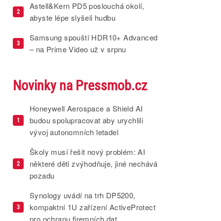
Astell&Kern PD5 poslouchá okolí,
2
abyste lépe slyšeli hudbu
Samsung spouští HDR10+ Advanced
3
– na Prime Video už v srpnu
Novinky na Pressmob.cz
Honeywell Aerospace a Shield AI
budou spolupracovat aby urychlili
1
vývoj autonomních letadel
Školy musí řešit nový problém: AI
některé děti zvýhodňuje, jiné nechává
2
pozadu
Synology uvádí na trh DP5200,
kompaktní 1U zařízení ActiveProtect
3
pro ochranu firemních dat