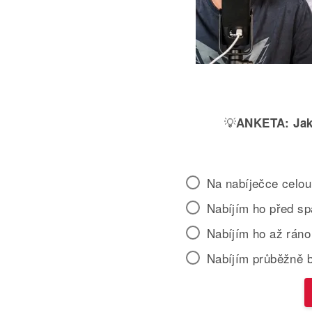
💡
ANKETA:
Jak
Na nabíječce celou
Nabíjím ho před s
Nabíjím ho až ráno
Nabíjím průběžně 