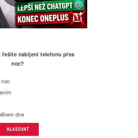
 řešíte nabíjení telefonu přes
noc?
 noc
paním
během dne