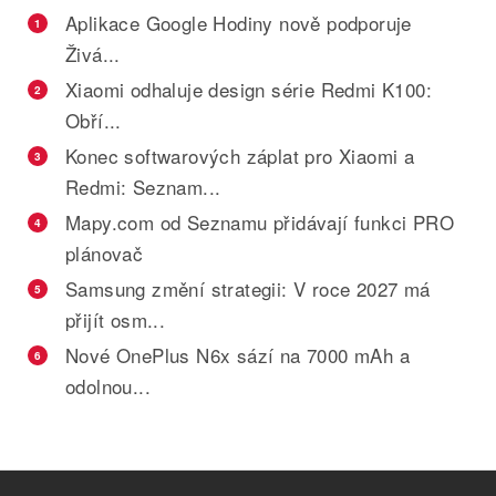
Aplikace Google Hodiny nově podporuje
1
Živá...
Xiaomi odhaluje design série Redmi K100:
2
Obří...
Konec softwarových záplat pro Xiaomi a
3
Redmi: Seznam...
Mapy.com od Seznamu přidávají funkci PRO
4
plánovač
Samsung změní strategii: V roce 2027 má
5
přijít osm...
Nové OnePlus N6x sází na 7000 mAh a
6
odolnou...