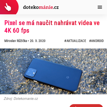
Pixel se má naučit nahrávat videa ve
4K 60 fps
Miroslav Růžička
• 20. 3. 2020
#AKTUALIZACE
#ANDROID
Zdroj: Dotekomanie.cz