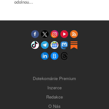
odolnou...
Dotekománie Premium
Inzerce
Redakce
O Nás