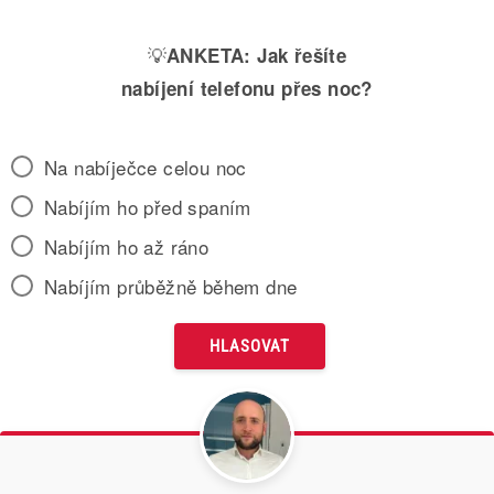
💡
ANKETA:
Jak řešíte
nabíjení telefonu přes noc?
Na nabíječce celou noc
Nabíjím ho před spaním
Nabíjím ho až ráno
Nabíjím průběžně během dne