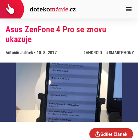
Asus ZenFone 4 Pro se znovu
ukazuje
Antonín Julinek
• 10. 8. 2017
#ANDROID
#SMARTPHONY
Sdílet článek