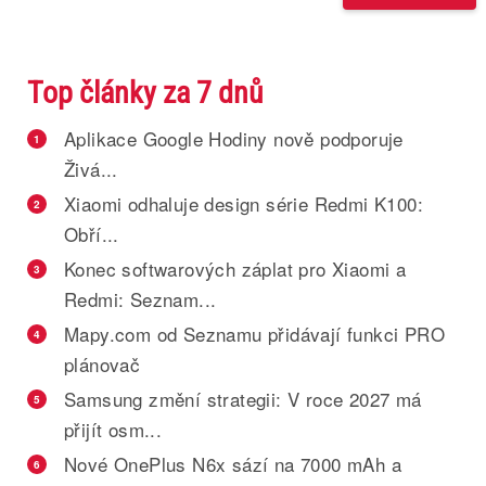
Top články za 7 dnů
Aplikace Google Hodiny nově podporuje
1
Živá...
Xiaomi odhaluje design série Redmi K100:
2
Obří...
Konec softwarových záplat pro Xiaomi a
3
Redmi: Seznam...
Mapy.com od Seznamu přidávají funkci PRO
4
plánovač
Samsung změní strategii: V roce 2027 má
5
přijít osm...
Nové OnePlus N6x sází na 7000 mAh a
6