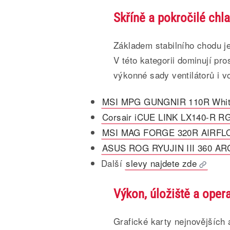
Skříně a pokročilé chl
Základem stabilního chodu je 
V této kategorii dominují p
výkonné sady ventilátorů i v
MSI MPG GUNGNIR 110R Whi
Corsair iCUE LINK LX140-R RG
MSI MAG FORGE 320R AIRF
ASUS ROG RYUJIN III 360 ARG
Další
slevy najdete zde
Výkon, úložiště a oper
Grafické karty nejnovějších a