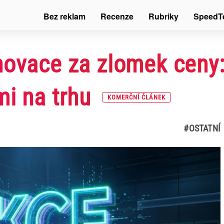
Bez reklam
Recenze
Rubriky
SpeedT
novace za zlomek ceny
mi na trhu
KOMERČNÍ ČLÁNEK
#OSTATNÍ