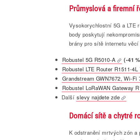
Průmyslová a firemní ř
Vysokorychlostní 5G a LTE r
body poskytují nekompromisní
brány pro sítě internetu věcí 
Robustel 5G R5010-A
(-41 %
Robustel LTE Router R1511-4L 
Grandstream GWN7672, Wi-Fi 
Robustel LoRaWAN Gateway R
Další
slevy najdete zde
Domácí sítě a chytré r
K odstranění mrtvých zón a 