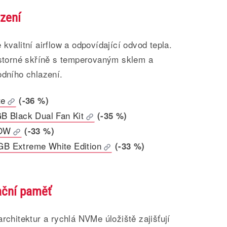
azení
kvalitní airflow a odpovídající odvod tepla.
rostorné skříně s temperovaným sklem a
odního chlazení.
te
(-36 %)
B Black Dual Fan Kit
(-35 %)
LOW
(-33 %)
B Extreme White Edition
(-33 %)
ační paměť
rchitektur a rychlá NVMe úložiště zajišťují