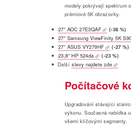
modely pokrývají spektrum o
prémiové 5K obrazovky.
27″ AOC 27E3QAF
(-38 %)
27″ Samsung ViewFinity 5K S9
27″ ASUS VY279HF
(-27 %)
23,8″ HP 524da
(-23 %)
Další
slevy najdete zde
Počítačové 
Upgradování stávající stanic
výkonu. Současná nabídka u
všemi klíčovými segmenty.