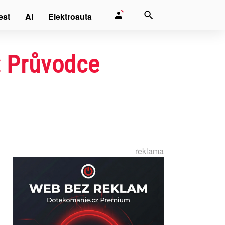
est
AI
Elektroauta
: Průvodce
reklama