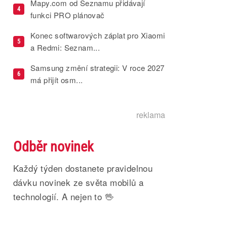
Mapy.com od Seznamu přidávají
4
funkci PRO plánovač
Konec softwarových záplat pro Xiaomi
5
a Redmi: Seznam...
Samsung změní strategii: V roce 2027
6
má přijít osm...
reklama
Odběr novinek
Každý týden dostanete pravidelnou
dávku novinek ze světa mobilů a
technologií. A nejen to 🖖