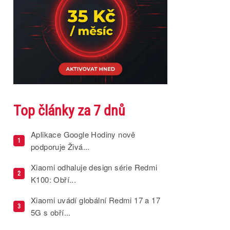
Top články za 7 dnů
Aplikace Google Hodiny nově
1
podporuje Živá...
Xiaomi odhaluje design série Redmi
2
K100: Obří...
Xiaomi uvádí globální Redmi 17 a 17
3
5G s obří...