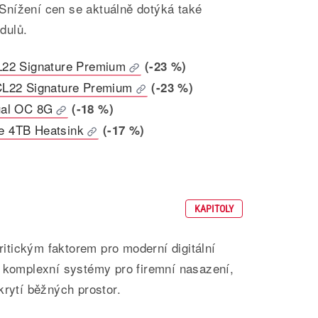
nížení cen se aktuálně dotýká také
dulů.
22 Signature Premium
(-23 %)
L22 Signature Premium
(-23 %)
ual OC 8G
(-18 %)
 4TB Heatsink
(-17 %)
KAPITOLY
kritickým faktorem pro moderní digitální
k komplexní systémy pro firemní nasazení,
krytí běžných prostor.