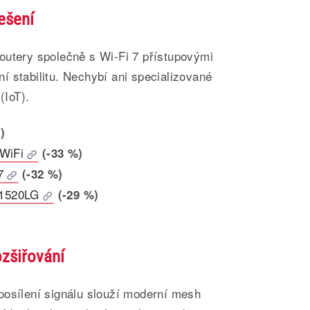
ešení
outery společně s Wi-Fi 7 přístupovými
 stabilitu. Nechybí ani specializované
(IoT).
)
WiFi
(-33 %)
7
(-32 %)
1520LG
(-29 %)
ozšiřování
posílení signálu slouží moderní mesh