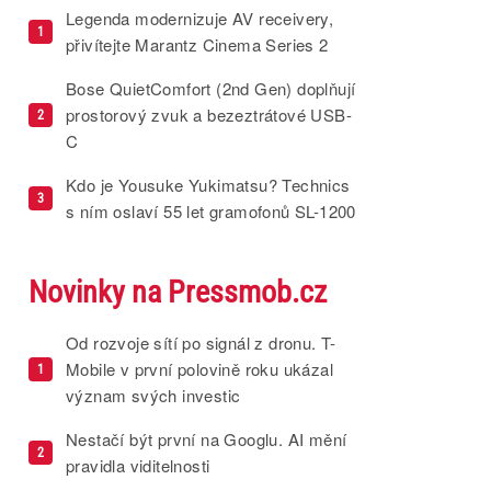
Legenda modernizuje AV receivery,
1
přivítejte Marantz Cinema Series 2
Bose QuietComfort (2nd Gen) doplňují
prostorový zvuk a bezeztrátové USB-
2
C
Kdo je Yousuke Yukimatsu? Technics
3
s ním oslaví 55 let gramofonů SL-1200
Novinky na Pressmob.cz
Od rozvoje sítí po signál z dronu. T-
Mobile v první polovině roku ukázal
1
význam svých investic
Nestačí být první na Googlu. AI mění
2
pravidla viditelnosti