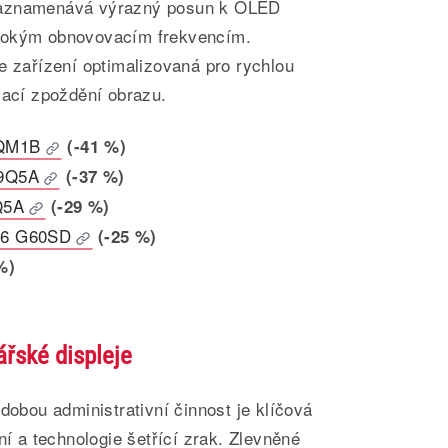
zaznamenává výrazný posun k OLED
sokým obnovovacím frekvencím.
e zařízení optimalizovaná pro rychlou
zací zpoždění obrazu.
VQM1B
(-41 %)
49Q5A
(-37 %)
Q5A
(-29 %)
G6 G60SD
(-25 %)
%)
ářské displeje
dobou administrativní činnost je klíčová
ní a technologie šetřící zrak. Zlevněné