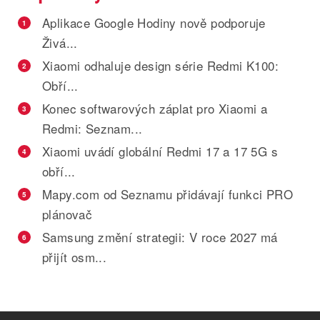
Aplikace Google Hodiny nově podporuje
1
Živá...
Xiaomi odhaluje design série Redmi K100:
2
Obří...
Konec softwarových záplat pro Xiaomi a
3
Redmi: Seznam...
Xiaomi uvádí globální Redmi 17 a 17 5G s
4
obří...
Mapy.com od Seznamu přidávají funkci PRO
5
plánovač
Samsung změní strategii: V roce 2027 má
6
přijít osm...