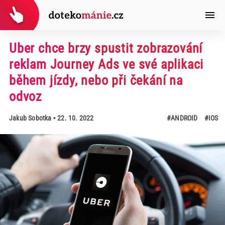
Uber chce brzy spustit zobrazování
reklam Journey Ads ve své aplikaci
během jízdy, nebo při čekání na
odvoz
Jakub Sobotka
• 22. 10. 2022
#ANDROID
#IOS