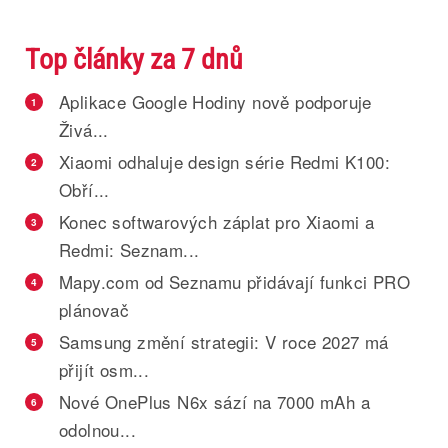
Top články za 7 dnů
Aplikace Google Hodiny nově podporuje
1
Živá...
Xiaomi odhaluje design série Redmi K100:
2
Obří...
Konec softwarových záplat pro Xiaomi a
3
Redmi: Seznam...
Mapy.com od Seznamu přidávají funkci PRO
4
plánovač
Samsung změní strategii: V roce 2027 má
5
přijít osm...
Nové OnePlus N6x sází na 7000 mAh a
6
odolnou...