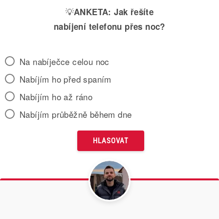
💡
ANKETA:
Jak řešíte
nabíjení telefonu přes noc?
Na nabíječce celou noc
Nabíjím ho před spaním
Nabíjím ho až ráno
Nabíjím průběžně během dne