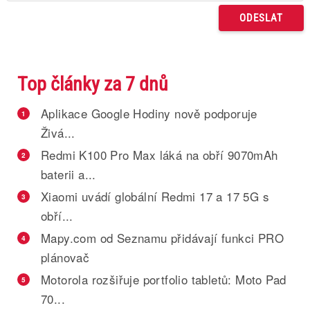
Top články za 7 dnů
Aplikace Google Hodiny nově podporuje
1
Živá...
Redmi K100 Pro Max láká na obří 9070mAh
2
baterii a...
Xiaomi uvádí globální Redmi 17 a 17 5G s
3
obří...
Mapy.com od Seznamu přidávají funkci PRO
4
plánovač
Motorola rozšiřuje portfolio tabletů: Moto Pad
5
70...