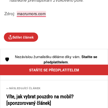
následné přemapování zvukového pole.”
Zdroj:
macrumors.com
Sdílet článek
Nezávislou žurnalistiku děláme díky vám.
Staňte se
🛡️
předplatitelem
.
STAŇTE SE PŘEDPLATITELEM
←
NÁSLEDUJÍCÍ ČLÁNEK
Víte, jak vybrat pouzdro na mobil?
[sponzorovaný článek]