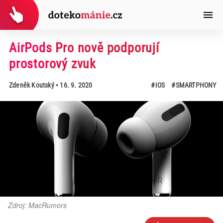
AirPods Pro nově podporují
prostorový zvuk
Zdeněk Koutský
• 16. 9. 2020
#IOS
#SMARTPHONY
Zdroj: MacRumors