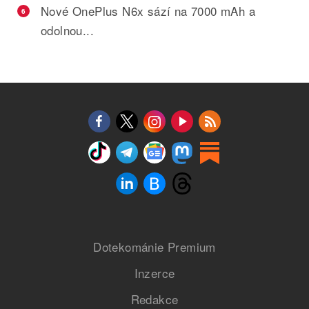
Nové OnePlus N6x sází na 7000 mAh a
6
odolnou...
Dotekománie Premium
Inzerce
Redakce