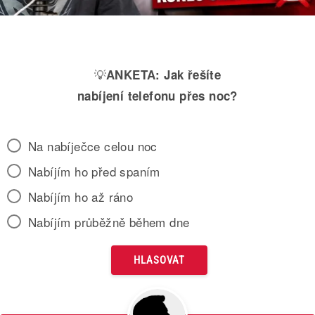
💡
ANKETA:
Jak řešíte
nabíjení telefonu přes noc?
Na nabíječce celou noc
Nabíjím ho před spaním
Nabíjím ho až ráno
Nabíjím průběžně během dne