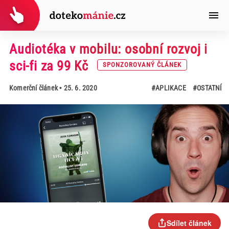
Audiotéka v mobilu: osobní rozvoj i
sci-fi za 99 Kč
SPONZOROVANÝ ČLÁNEK
Komerční článek
• 25. 6. 2020
#APLIKACE
#OSTATNÍ
Sdílet článek