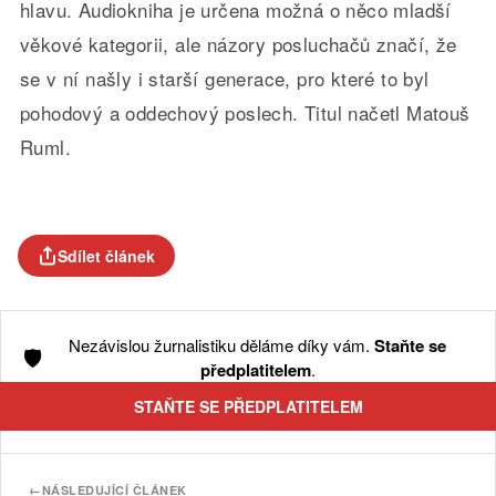
hlavu. Audiokniha je určena možná o něco mladší
věkové kategorii, ale názory posluchačů značí, že
se v ní našly i starší generace, pro které to byl
pohodový a oddechový poslech. Titul načetl Matouš
Ruml.
Sdílet článek
Nezávislou žurnalistiku děláme díky vám.
Staňte se
🛡️
předplatitelem
.
STAŇTE SE PŘEDPLATITELEM
←
NÁSLEDUJÍCÍ ČLÁNEK