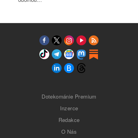
Dotekománie Premium
Inzerce
Redakce
O Nás