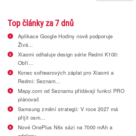
Top články za 7 dnů
Aplikace Google Hodiny nově podporuje
1
Živá...
Xiaomi odhaluje design série Redmi K100:
2
Obří...
Konec softwarových záplat pro Xiaomi a
3
Redmi: Seznam...
Mapy.com od Seznamu přidávají funkci PRO
4
plánovač
Samsung změní strategii: V roce 2027 má
5
přijít osm...
Nové OnePlus N6x sází na 7000 mAh a
6
odolnou...