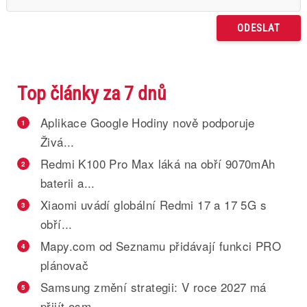
Top články za 7 dnů
Aplikace Google Hodiny nově podporuje
1
Živá...
Redmi K100 Pro Max láká na obří 9070mAh
2
baterii a...
Xiaomi uvádí globální Redmi 17 a 17 5G s
3
obří...
Mapy.com od Seznamu přidávají funkci PRO
4
plánovač
Samsung změní strategii: V roce 2027 má
5
přijít osm...