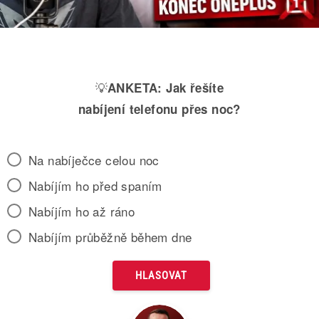
💡
ANKETA:
Jak řešíte
nabíjení telefonu přes noc?
Na nabíječce celou noc
Nabíjím ho před spaním
Nabíjím ho až ráno
Nabíjím průběžně během dne