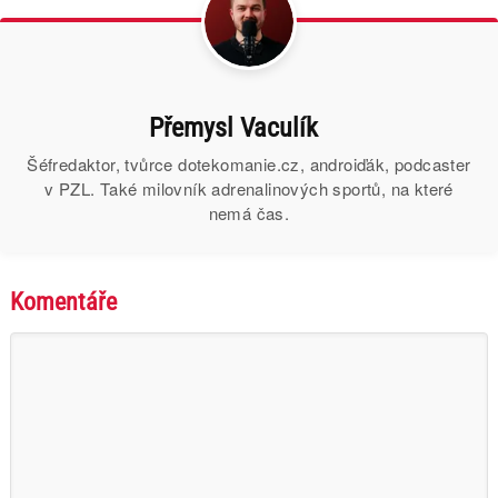
Přemysl Vaculík
Šéfredaktor, tvůrce dotekomanie.cz, androiďák, podcaster
v PZL. Také milovník adrenalinových sportů, na které
nemá čas.
Komentáře