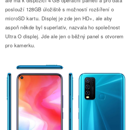
ale má k dispozici 4 GB operační paměti a pro data
poslouží 128GB úložiště s možností rozšíření o
microSD kartu. Displej je zde jen HD+, ale aby
aspoň někde byl superlativ, nazvala ho společnost
Ultra O displej. Jde ale jen o běžný panel s otvorem
pro kamerku.