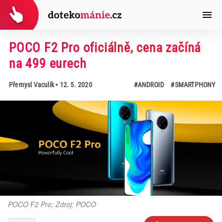
POCO F2 Pro oficiálně, cena začíná
na 499 eurech
Přemysl Vaculík
• 12. 5. 2020
#ANDROID
#SMARTPHONY
POCO F2 Pro; Zdroj: POCO