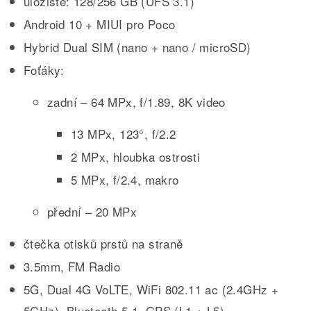
úložiště: 128/256 GB (UFS 3.1)
Android 10 + MIUI pro Poco
Hybrid Dual SIM (nano + nano / microSD)
Foťáky:
zadní – 64 MPx, f/1.89, 8K video
13 MPx, 123°, f/2.2
2 MPx, hloubka ostrosti
5 MPx, f/2.4, makro
přední – 20 MPx
čtečka otisků prstů na straně
3.5mm, FM Radio
5G, Dual 4G VoLTE, WiFi 802.11 ac (2.4GHz +
5GHz), Bluetooth 5.1, GPS (L1 + L5),