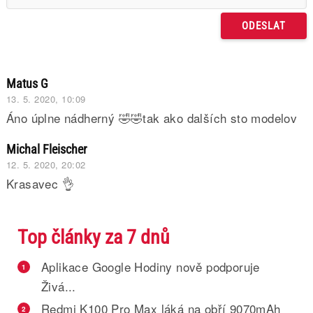
Matus G
13. 5. 2020, 10:09
Áno úplne nádherný 🤣🤣tak ako dalších sto modelov
Michal Fleischer
12. 5. 2020, 20:02
Krasavec 👌
Top články za 7 dnů
Aplikace Google Hodiny nově podporuje
1
Živá...
Redmi K100 Pro Max láká na obří 9070mAh
2