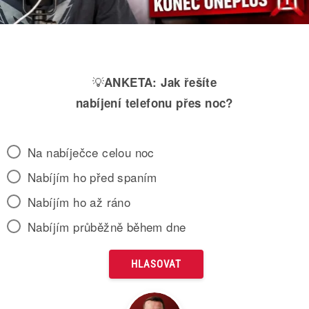
💡
ANKETA:
Jak řešíte
nabíjení telefonu přes noc?
Na nabíječce celou noc
Nabíjím ho před spaním
Nabíjím ho až ráno
Nabíjím průběžně během dne