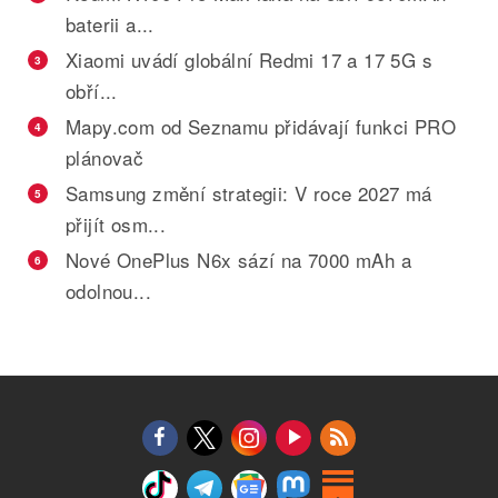
baterii a...
Xiaomi uvádí globální Redmi 17 a 17 5G s
3
obří...
Mapy.com od Seznamu přidávají funkci PRO
4
plánovač
Samsung změní strategii: V roce 2027 má
5
přijít osm...
Nové OnePlus N6x sází na 7000 mAh a
6
odolnou...