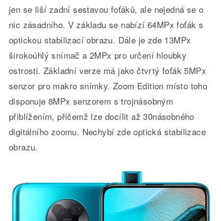
jen se liší zadní sestavou foťáků, ale nejedná se o
nic zásadního. V základu se nabízí 64MPx foťák s
optickou stabilizací obrazu. Dále je zde 13MPx
širokoúhlý snímač a 2MPx pro určení hloubky
ostrosti. Základní verze má jako čtvrtý foťák 5MPx
senzor pro makro snímky. Zoom Edition místo toho
disponuje 8MPx senzorem s trojnásobným
přiblížením, přičemž lze docílit až 30násobného
digitálního zoomu. Nechybí zde optická stabilizace
obrazu.