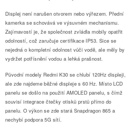
Displej není narušen otvorem nebo výřezem. Přední
kamerka se schovává ve výsuvném mechanismu.
Zajímavostí je, že společnost zvládla mobily opatřit
odolností, což zaručuje certifikace IP53. Sice se
nejedná o kompletní odolnost vůči vodě, ale měly by
vydržet potřísnění vodou a lehká prašnost.
Původní modely Redmi K30 se chlubí 120Hz displeji,
ale zde najdeme běžné displeje s 60 Hz. Místo LCD
panelu se došlo na použití AMOLED panelu, s čímž
souvisí integrace čtečky otisků prstů přímo do
panelu. O výkon se zde stará Snapdragon 865 a
nechybí podpora 5G sítí.