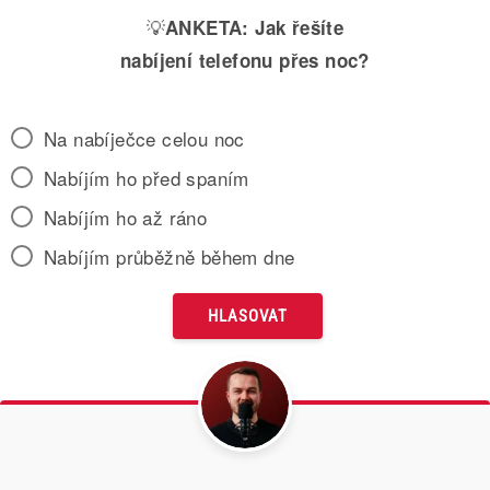
💡
ANKETA:
Jak řešíte
nabíjení telefonu přes noc?
Na nabíječce celou noc
Nabíjím ho před spaním
Nabíjím ho až ráno
Nabíjím průběžně během dne