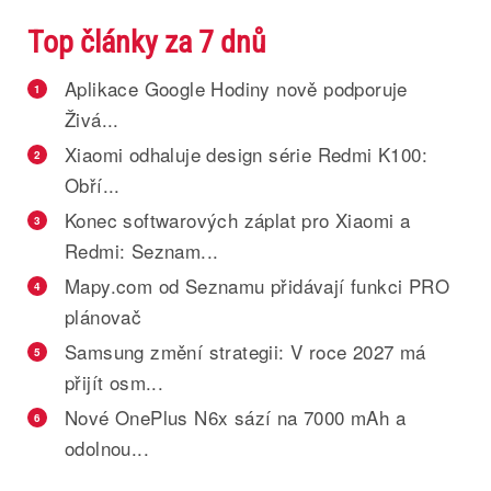
Top články za 7 dnů
Aplikace Google Hodiny nově podporuje
1
Živá...
Xiaomi odhaluje design série Redmi K100:
2
Obří...
Konec softwarových záplat pro Xiaomi a
3
Redmi: Seznam...
Mapy.com od Seznamu přidávají funkci PRO
4
plánovač
Samsung změní strategii: V roce 2027 má
5
přijít osm...
Nové OnePlus N6x sází na 7000 mAh a
6
odolnou...