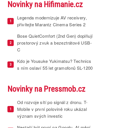
Novinky na Hifimanie.cz
Legenda modernizuje AV receivery,
1
přivítejte Marantz Cinema Series 2
Bose QuietComfort (2nd Gen) doplňují
prostorový zvuk a bezeztrátové USB-
2
C
Kdo je Yousuke Yukimatsu? Technics
3
s ním oslaví 55 let gramofonů SL-1200
Novinky na Pressmob.cz
Od rozvoje sítí po signál z dronu. T-
Mobile v první polovině roku ukázal
1
význam svých investic
Nestačí být první na Googlu. AI mění