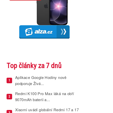
Top články za 7 dnů
Aplikace Google Hodiny nově
1
podporuje Živá...
Redmi K100 Pro Max láká na obří
2
9070mAh baterii a...
Xiaomi uvádí globální Redmi 17 a 17
3