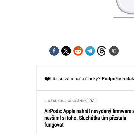
❤️
Líbí se vám naše články?
Podpořte redak
←
NÁSLEDUJÍCÍ ČLÁNEK
[K]
AirPods: Apple nahrál nevydaný firmware 
nevšiml si toho. Sluchátka tím přestala
fungovat