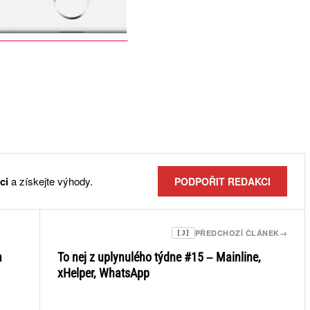
ci
a získejte výhody.
PODPOŘIT REDAKCI
PŘEDCHOZÍ ČLÁNEK
→
[J]
a
To nej z uplynulého týdne #15 – Mainline,
xHelper, WhatsApp