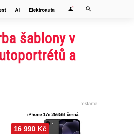
est
AI
Elektroauta
rba šablony v
utoportrétů a
reklama