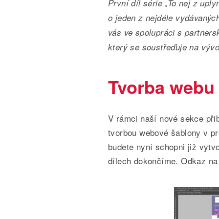
První díl série „To nej z upl
o jeden z nejdéle vydávaných
vás ve spolupráci s partne
který se soustřeďuje na vývo
Tvorba webu 
V rámci naší nové sekce přib
tvorbou webové šablony v p
budete nyní schopni již vytvo
dílech dokončíme. Odkaz na