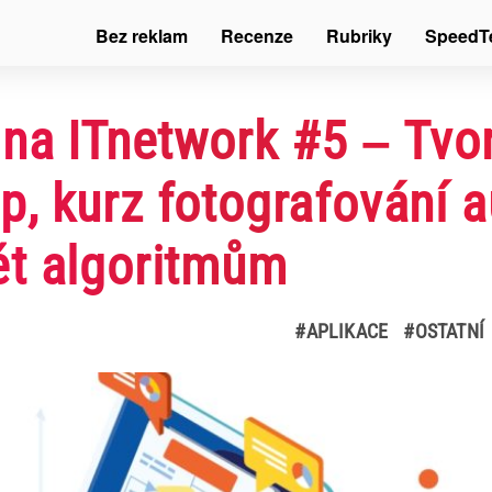
Bez reklam
Recenze
Rubriky
SpeedT
 na ITnetwork #5 – Tvo
, kurz fotografování a
ět algoritmům
#APLIKACE
#OSTATNÍ