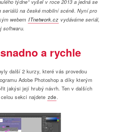
ynulého týdne“ vyšel v roce 2013 a jedná se
 seriálů na české mobilní scéně. Nyní pro
rským webem
ITnetwork.cz
vydáváme seriál,
j softwaru.
snadno a rychle
yly další 2 kurzy, které vás provedou
rogramu Adobe Photoshop a díky kterým
řit jakýsi její hrubý návrh. Ten v dalších
 celou sekci najdete
zde
.