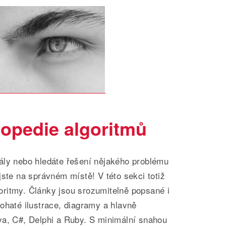
opedie algoritmů
ály nebo hledáte řešení nějakého problému
jste na správném místě! V této sekci totiž
ritmy. Články jsou srozumitelně popsané i
ohaté ilustrace, diagramy a hlavně
va, C#, Delphi a Ruby. S minimální snahou