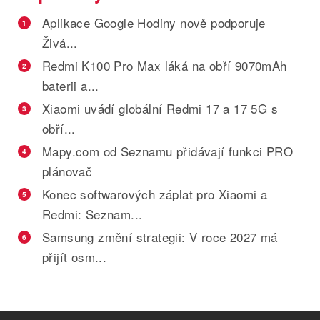
Aplikace Google Hodiny nově podporuje
1
Živá...
Redmi K100 Pro Max láká na obří 9070mAh
2
baterii a...
Xiaomi uvádí globální Redmi 17 a 17 5G s
3
obří...
Mapy.com od Seznamu přidávají funkci PRO
4
plánovač
Konec softwarových záplat pro Xiaomi a
5
Redmi: Seznam...
Samsung změní strategii: V roce 2027 má
6
přijít osm...