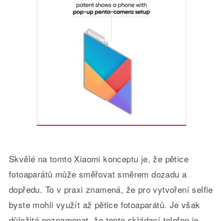
Skvělé na tomto Xiaomi konceptu je, že pětice
fotoaparátů může směřovat směrem dozadu a
dopředu. To v praxi znamená, že pro vytvoření selfie
byste mohli využít až pětice fotoaparátů. Je však
důležité poznamenat, že tento skládací telefon je