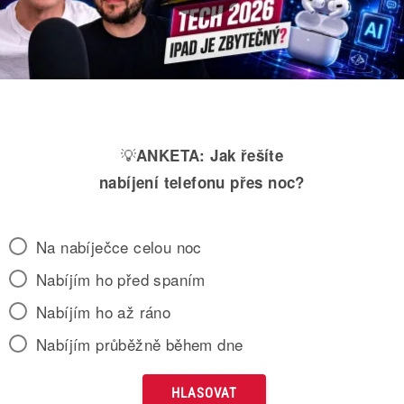
💡
ANKETA:
Jak řešíte
nabíjení telefonu přes noc?
Na nabíječce celou noc
Nabíjím ho před spaním
Nabíjím ho až ráno
Nabíjím průběžně během dne