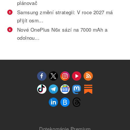
plánovač
Samsung změní strategii: V roce 2027 má
5
přijít osm...
Nové OnePlus N6x sází na 7000 mAh a
6
odolnou...
Dotekománie Premium