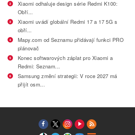
Xiaomi odhaluje design série Redmi K100:
2
Obří...
Xiaomi uvádí globální Redmi 17 a 17 5G s
3
obří...
Mapy.com od Seznamu přidávají funkci PRO
4
plánovač
Konec softwarových záplat pro Xiaomi a
5
Redmi: Seznam...
Samsung změní strategii: V roce 2027 má
6
přijít osm...