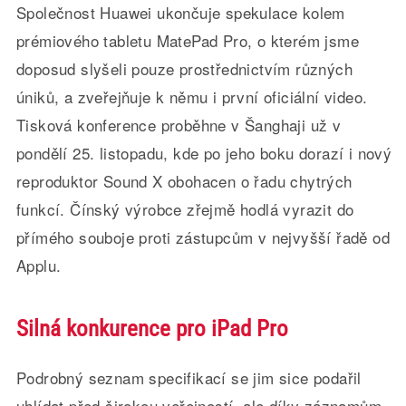
Společnost Huawei ukončuje spekulace kolem
prémiového tabletu MatePad Pro, o kterém jsme
doposud slyšeli pouze prostřednictvím různých
úniků, a zveřejňuje k němu i první oficiální video.
Tisková konference proběhne v Šanghaji už v
pondělí 25. listopadu, kde po jeho boku dorazí i nový
reproduktor Sound X obohacen o řadu chytrých
funkcí. Čínský výrobce zřejmě hodlá vyrazit do
přímého souboje proti zástupcům v nejvyšší řadě od
Applu.
Silná konkurence pro iPad Pro
Podrobný seznam specifikací se jim sice podařil
uhlídat před širokou veřejností, ale díky záznamům