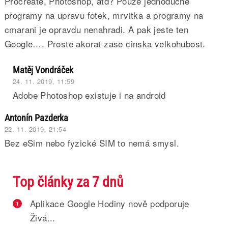
Procreate, Photoshop, atd? Pouze jednoduche
programy na upravu fotek, mrvitka a programy na
cmarani je opravdu nenahradi. A pak jeste ten
Google…. Proste akorat zase cinska velkohubost.
Matěj Vondráček
24. 11. 2019, 11:59
Adobe Photoshop existuje i na android
Antonín Pazderka
22. 11. 2019, 21:54
Bez eSim nebo fyzické SIM to nemá smysl.
Top články za 7 dnů
Aplikace Google Hodiny nově podporuje
1
Živá...