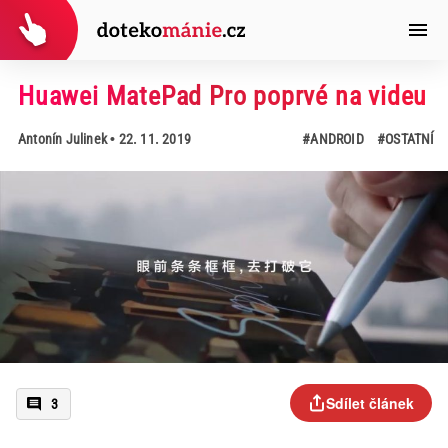
Huawei MatePad Pro poprvé na videu
Antonín Julinek
• 22. 11. 2019
#ANDROID
#OSTATNÍ
Sdílet článek
3