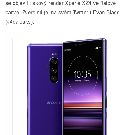
se objevil tiskový render Xperie XZ4 ve fialové
barvě. Zveřejnil jej na svém Twitteru Evan Blass
(@evleaks).