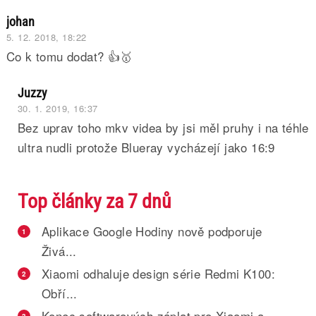
johan
5. 12. 2018, 18:22
Co k tomu dodat? 👍🥇
Juzzy
30. 1. 2019, 16:37
Bez uprav toho mkv videa by jsi měl pruhy i na téhle
ultra nudli protože Blueray vycházejí jako 16:9
Top články za 7 dnů
Aplikace Google Hodiny nově podporuje
1
Živá...
Xiaomi odhaluje design série Redmi K100:
2
Obří...
Konec softwarových záplat pro Xiaomi a