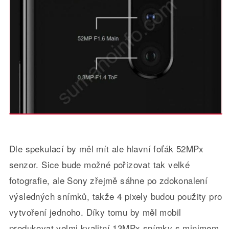
Dle spekulací by měl mít ale hlavní foťák 52MPx
senzor. Sice bude možné pořizovat tak velké
fotografie, ale Sony zřejmě sáhne po zdokonalení
výsledných snímků, takže 4 pixely budou použity pro
vytvoření jednoho. Díky tomu by měl mobil
produkovat velmi kvalitní 13MPx snímky s minimem