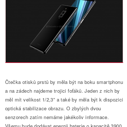
Čtečka otisků prstů by měla být na boku smartphonu
a na zádech najdeme trojici foťáků. Jeden z nich by
měl mít velikost 1/2,3″ a také by měla být k dispozici
optická stabilizace obrazu. O zbylých dvou
senzorech zatím nemáme jakékoliv informace.
Všemu bude dodávat energii baterie o kapacitě 3900