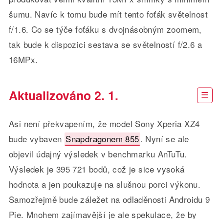
šumu. Navíc k tomu bude mít tento foťák světelnost
f/1.6. Co se týče foťáku s dvojnásobným zoomem,
tak bude k dispozici sestava se světelností f/2.6 a
16MPx.
Aktualizováno 2. 1.
Asi není překvapením, že model Sony Xperia XZ4
bude vybaven
Snapdragonem 855
. Nyní se ale
objevil údajný výsledek v benchmarku AnTuTu.
Výsledek je 395 721 bodů, což je sice vysoká
hodnota a jen poukazuje na slušnou porci výkonu.
Samozřejmě bude záležet na odladěnosti Androidu 9
Pie. Mnohem zajímavější je ale spekulace, že by