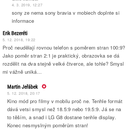
4. 3. 2019, 12:27
sony ze nema sony bravia v mobiech doplnte si
informace
Erik Bezeréti
5. 12. 2018, 19:22
Proč neudělají rovnou telefon s poměrem stran 100:9?
Jako poměr stran 2:1 je praktický, obrazovka se dá
rozdělit na dva stejně velké čtverce, ale tohle? Smysl
mi vážně uniká…
Martin Jeřábek
5. 12. 2018, 20:17
Kino mód pro filmy v mobilu proč ne. Tenhle formát
dává vetsi smysl než 18.5:9 nebo 19.5:9. Já se na
to těším, a snad i LG G8 dostane tenhle display.
Konec nesmyslným poměrům stran!