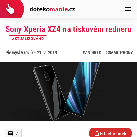
Sony Xperia XZ4 na tiskovém redneru
AKTUALIZOVÁNO
Přemysl Vaculík
• 21. 2. 2019
#ANDROID
#SMARTPHONY
Sdílet článek
7