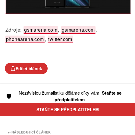
Zdroje:
,
,
gsmarena.com
gsmarena.com
,
phonearena.com
twitter.com
Sdílet článek
Nezávislou žurnalistiku děláme díky vám.
Staňte se
🛡️
předplatitelem
.
STAŇTE SE PŘEDPLATITELEM
←
NÁSLEDUJÍCÍ ČLÁNEK