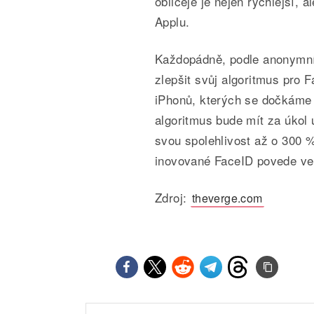
obličeje je nejen rychlejší,
Applu.
Každopádně, podle anonymní
zlepšit svůj algoritmus pro 
iPhonů, kterých se dočkáme 
algoritmus bude mít za úkol 
svou spolehlivost až o 300 %
inovované FaceID povede ve 
Zdroj:
theverge.com