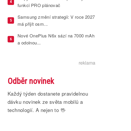
4
funkci PRO plánovač
Samsung změní strategii: V roce 2027
5
má přijít osm...
Nové OnePlus N6x sází na 7000 mAh
6
a odolnou...
reklama
Odběr novinek
Každý týden dostanete pravidelnou
dávku novinek ze světa mobilů a
technologií. A nejen to 🖖