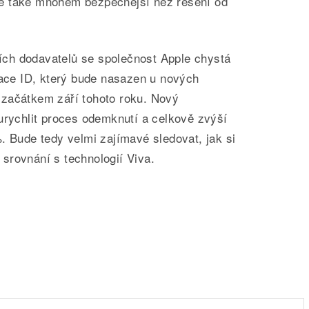
 ale také mnohem bezpečnější než řešení od
ch dodavatelů se společnost Apple chystá
Face ID, který bude nasazen u nových
začátkem září tohoto roku. Nový
urychlit proces odemknutí a celkově zvýší
. Bude tedy velmi zajímavé sledovat, jak si
srovnání s technologií Viva.