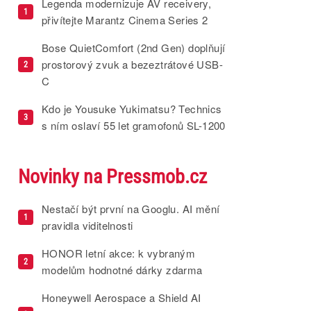
Legenda modernizuje AV receivery,
1
přivítejte Marantz Cinema Series 2
Bose QuietComfort (2nd Gen) doplňují
prostorový zvuk a bezeztrátové USB-
2
C
Kdo je Yousuke Yukimatsu? Technics
3
s ním oslaví 55 let gramofonů SL-1200
Novinky na Pressmob.cz
Nestačí být první na Googlu. AI mění
1
pravidla viditelnosti
HONOR letní akce: k vybraným
2
modelům hodnotné dárky zdarma
Honeywell Aerospace a Shield AI