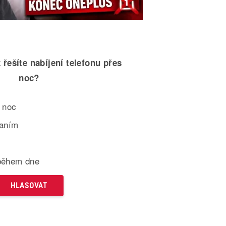
 řešíte nabíjení telefonu přes
noc?
 noc
paním
během dne