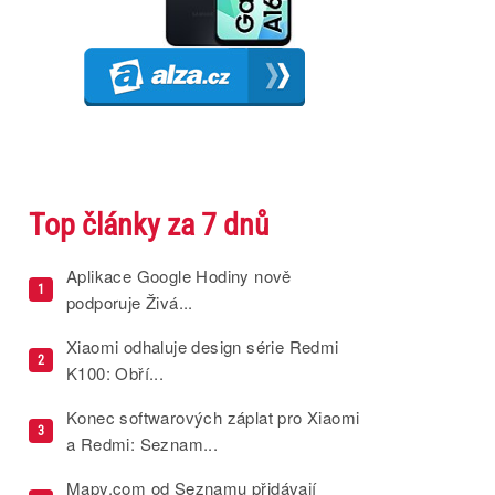
Top články za 7 dnů
Aplikace Google Hodiny nově
1
podporuje Živá...
Xiaomi odhaluje design série Redmi
2
K100: Obří...
Konec softwarových záplat pro Xiaomi
3
a Redmi: Seznam...
Mapy.com od Seznamu přidávají