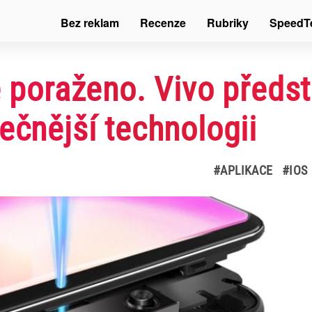
Bez reklam
Recenze
Rubriky
SpeedT
ě poraženo. Vivo předst
ečnější technologii
#APLIKACE
#IOS