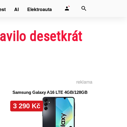
est
AI
Elektroauta
avilo desetkrát
reklama