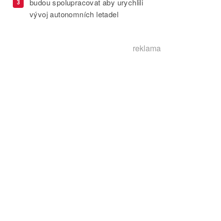
budou spolupracovat aby urychlili
3
vývoj autonomních letadel
reklama