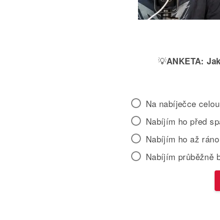
💡
ANKETA:
Jak
Na nabíječce celou
Nabíjím ho před s
Nabíjím ho až ráno
Nabíjím průběžně 