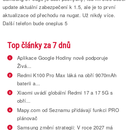
update aktuální zabezpečení k 1.5, ale je to první
aktualizace od přechodu na nugat. Už nikdy více.
Další telefon bude oneplus 5
Top články za 7 dnů
Aplikace Google Hodiny nově podporuje
1
Živá...
Redmi K100 Pro Max láká na obří 9070mAh
2
baterii a...
Xiaomi uvádí globální Redmi 17 a 17 5G s
3
obří...
Mapy.com od Seznamu přidávají funkci PRO
4
plánovač
Samsung změní strategii: V roce 2027 má
5