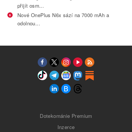
přijít osm...
Nové OnePlus N6x sází na 7000 mAh a
6
odolnou...
Dotekománie Premium
Inzerce