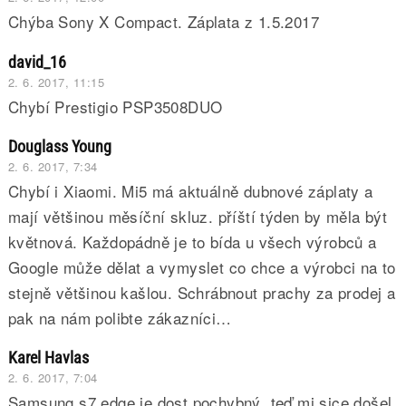
Chýba Sony X Compact. Záplata z 1.5.2017
david_16
2. 6. 2017, 11:15
Chybí Prestigio PSP3508DUO
Douglass Young
2. 6. 2017, 7:34
Chybí i Xiaomi. Mi5 má aktuálně dubnové záplaty a
mají většinou měsíční skluz. příští týden by měla být
květnová. Každopádně je to bída u všech výrobců a
Google může dělat a vymyslet co chce a výrobci na to
stejně většinou kašlou. Schrábnout prachy za prodej a
pak na nám polibte zákazníci…
Karel Havlas
2. 6. 2017, 7:04
Samsung s7 edge je dost pochybný, teď mi sice došel