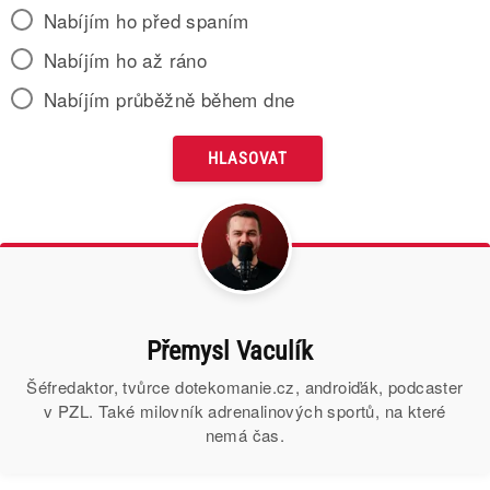
Nabíjím ho před spaním
Nabíjím ho až ráno
Nabíjím průběžně během dne
Přemysl Vaculík
Šéfredaktor, tvůrce dotekomanie.cz, androiďák, podcaster
v PZL. Také milovník adrenalinových sportů, na které
nemá čas.