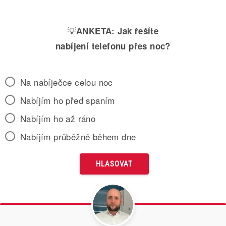
💡
ANKETA:
Jak řešíte
nabíjení telefonu přes noc?
Na nabíječce celou noc
Nabíjím ho před spaním
Nabíjím ho až ráno
Nabíjím průběžně během dne