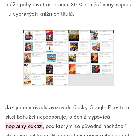
může pohybovat na hranici 30 % a nižší ceny najdou
i u vybraných knižních titulů.
Jak jsme v úvodu avizovali,
český Google Play tuto
akci bohužel nepodporuje, o čemž vypovídá
neplatný odkaz
, pod kterým se původně nacházejí
zlevněné aplikace. Nicméně lepší ceny nebudou mít