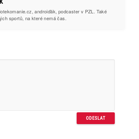
k
 dotekomanie.cz, androiďák, podcaster v PZL. Také
ých sportů, na které nemá čas.