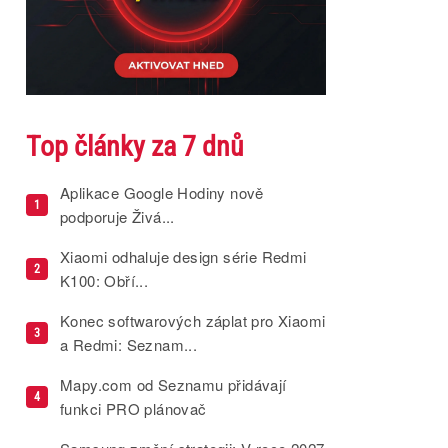
Top články za 7 dnů
Aplikace Google Hodiny nově
1
podporuje Živá...
Xiaomi odhaluje design série Redmi
2
K100: Obří...
Konec softwarových záplat pro Xiaomi
3
a Redmi: Seznam...
Mapy.com od Seznamu přidávají
4
funkci PRO plánovač