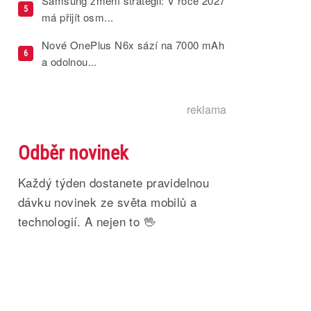
Samsung změní strategii: V roce 2027
5
má přijít osm...
Nové OnePlus N6x sází na 7000 mAh
6
a odolnou...
reklama
Odběr novinek
Každý týden dostanete pravidelnou
dávku novinek ze světa mobilů a
technologií. A nejen to 🖖