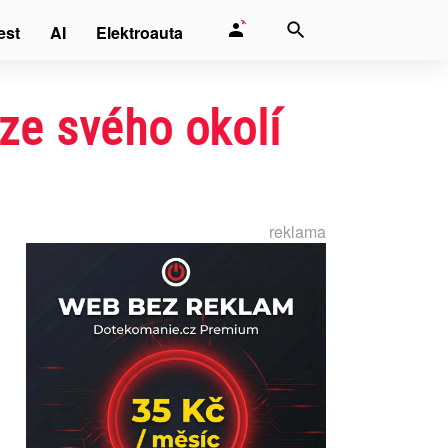
est
AI
Elektroauta
ze svého okolí
reklama