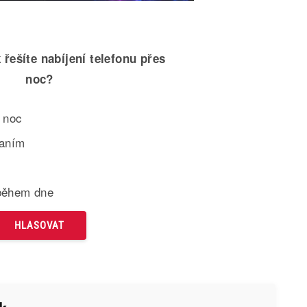
 řešíte nabíjení telefonu přes
noc?
 noc
paním
během dne