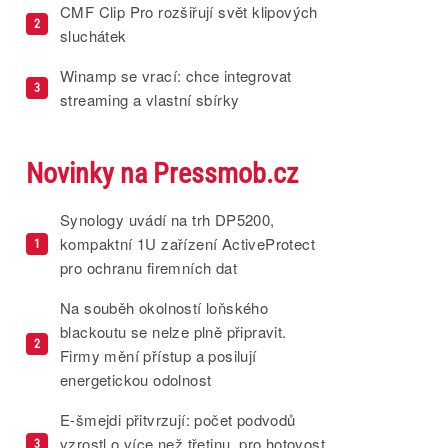
CMF Clip Pro rozšiřují svět klipových
2
sluchátek
Winamp se vrací: chce integrovat
3
streaming a vlastní sbírky
Novinky na Pressmob.cz
Synology uvádí na trh DP5200,
kompaktní 1U zařízení ActiveProtect
1
pro ochranu firemních dat
Na souběh okolností loňského
blackoutu se nelze plně připravit.
2
Firmy mění přístup a posilují
energetickou odolnost
E-šmejdi přitvrzují: počet podvodů
vzrostl o více než třetinu, pro hotovost
3