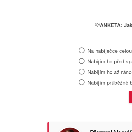
💡
ANKETA:
Jak
Na nabíječce celou
Nabíjím ho před s
Nabíjím ho až ráno
Nabíjím průběžně 