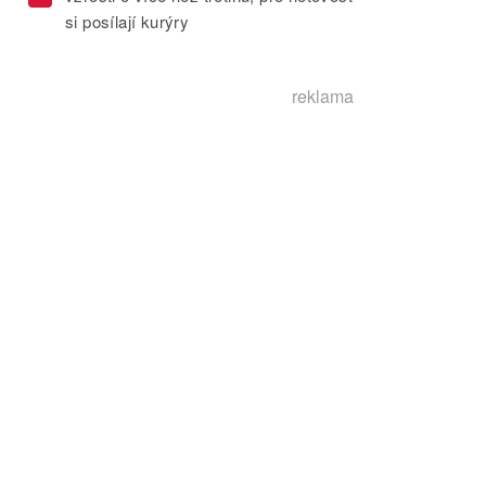
si posílají kurýry
reklama