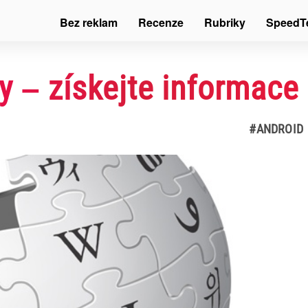
Bez reklam
Recenze
Rubriky
SpeedT
 – získejte informace 
#ANDROID