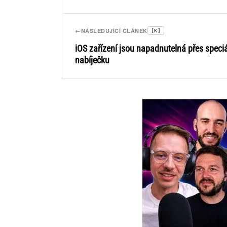
←
NÁSLEDUJÍCÍ ČLÁNEK
[K]
iOS zařízení jsou napadnutelná přes speciá
nabíječku