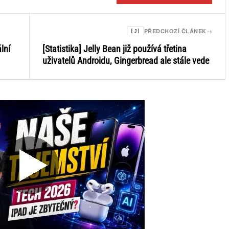
PŘEDCHOZÍ ČLÁNEK
→
[J]
lní
[Statistika] Jelly Bean již používá třetina
uživatelů Androidu, Gingerbread ale stále vede