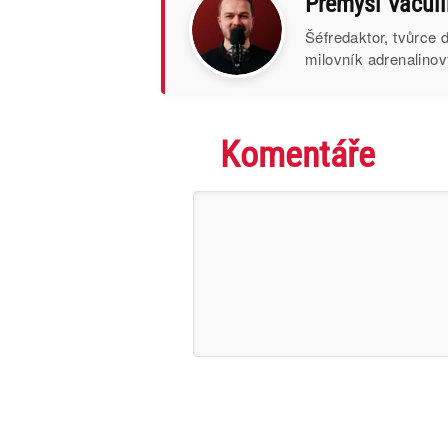
Přemysl Vaculí
Šéfredaktor, tvůrce
milovník adrenalinov
Komentáře