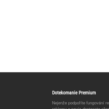
Dotekomanie Premium
Nejenže podpoříte fungování r
reklamu a navíc dostanete před