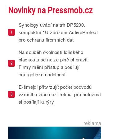
Novinky na Pressmob.cz
Synology uvádí na trh DP5200,
kompaktní 1U zařízení ActiveProtect
1
pro ochranu firemních dat
Na souběh okolností loňského
blackoutu se nelze plně připravit.
2
Firmy mění přístup a posilují
energetickou odolnost
E-šmejdi přitvrzují: počet podvodů
vzrostl o více než třetinu, pro hotovost
3
si posílají kurýry
reklama