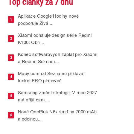
Top články za 7 dnů
Aplikace Google Hodiny nově
1
podporuje Živá...
Xiaomi odhaluje design série Redmi
2
K100: Obří...
Konec softwarových záplat pro Xiaomi
3
a Redmi: Seznam...
Mapy.com od Seznamu přidávají
4
funkci PRO plánovač
Samsung změní strategii: V roce 2027
5
má přijít osm...
Nové OnePlus N6x sází na 7000 mAh
6
a odolnou...