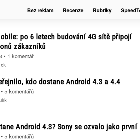
Bez reklam
Recenze
Rubriky
SpeedT
bile: po 6 letech budování 4G sítě připojí
ionů zákazníků
•
1 komentář
3
nek
řejnilo, kdo dostane Android 4.3 a 4.4
•
5 komentářů
ulík
tane Android 4.3? Sony se ozvalo jako první
•
5 komentářů