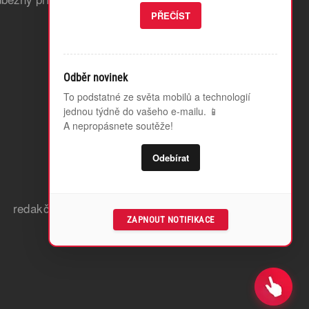
PŘEČÍST
Odběr novinek
To podstatné ze světa mobilů a technologií
jednou týdně do vašeho e-mailu. 📱
A nepropásnete soutěže!
Odebírat
redakční zásady a etický kodex
ZAPNOUT NOTIFIKACE