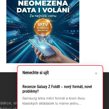
×
Nenechte si ujít
Recenze Galaxy Z Fold8 – nový formát, nové
problémy?
Samsung letos mění formát a krom dvou
edakce, ale také odstraníme bannerovou
klasických skládaček tu máme jednu...
běžný přístup k článkům, které teprve