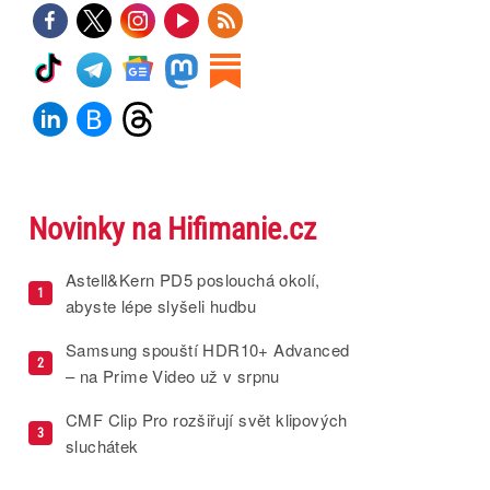
Novinky na Hifimanie.cz
Astell&Kern PD5 poslouchá okolí,
1
abyste lépe slyšeli hudbu
Samsung spouští HDR10+ Advanced
2
– na Prime Video už v srpnu
CMF Clip Pro rozšiřují svět klipových
3
sluchátek