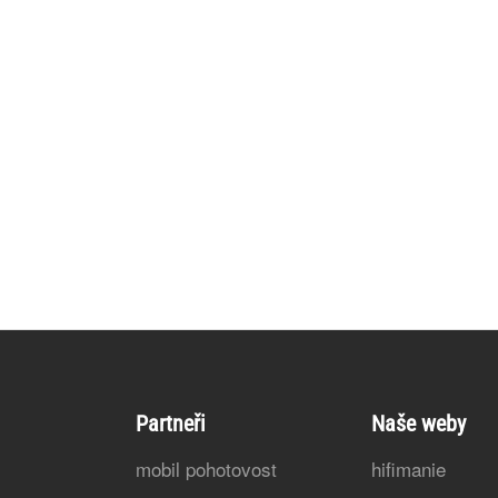
Partneři
Naše weby
mobil pohotovost
hifimanie