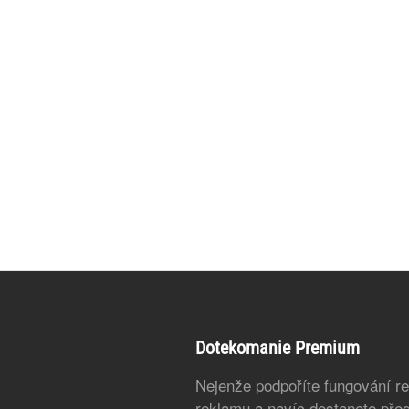
Dotekomanie Premium
Nejenže podpoříte fungování r
reklamu a navíc dostanete před