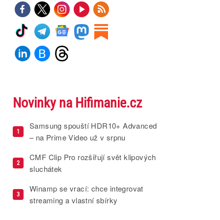
Novinky na Hifimanie.cz
Samsung spouští HDR10+ Advanced
1
– na Prime Video už v srpnu
CMF Clip Pro rozšiřují svět klipových
2
sluchátek
Winamp se vrací: chce integrovat
3
streaming a vlastní sbírky