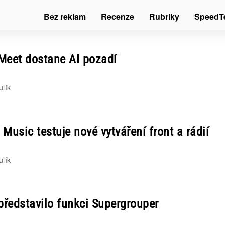
Bez reklam
Recenze
Rubriky
SpeedT
Meet dostane AI pozadí
ulík
Music testuje nové vytváření front a rádií
ulík
představilo funkci Supergrouper