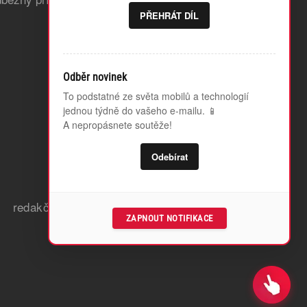
PŘEHRÁT DÍL
Odběr novinek
To podstatné ze světa mobilů a technologií
jednou týdně do vašeho e-mailu. 📱
A nepropásnete soutěže!
Odebírat
redakční zásady a etický kodex
ZAPNOUT NOTIFIKACE