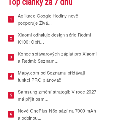
Top články za 7 dnů
Aplikace Google Hodiny nově
1
podporuje Živá...
Xiaomi odhaluje design série Redmi
2
K100: Obří...
Konec softwarových záplat pro Xiaomi
3
a Redmi: Seznam...
Mapy.com od Seznamu přidávají
4
funkci PRO plánovač
Samsung změní strategii: V roce 2027
5
má přijít osm...
Nové OnePlus N6x sází na 7000 mAh
6
a odolnou...