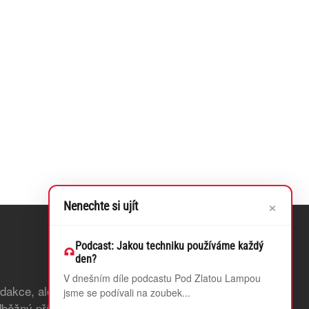
×
Nenechte si ujít
Podcast: Jakou techniku používáme každý
den?
V dnešním díle podcastu Pod Zlatou Lampou
edakce, ale také odstraníme bannerovou
jsme se podívali na zoubek...
běžný přístup k článkům, které teprve