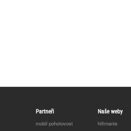
Partneři
Naše weby
mobil pohotovost
hifimanie