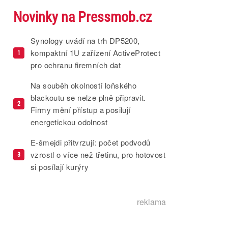
Novinky na Pressmob.cz
Synology uvádí na trh DP5200,
kompaktní 1U zařízení ActiveProtect
1
pro ochranu firemních dat
Na souběh okolností loňského
blackoutu se nelze plně připravit.
2
Firmy mění přístup a posilují
energetickou odolnost
E-šmejdi přitvrzují: počet podvodů
vzrostl o více než třetinu, pro hotovost
3
si posílají kurýry
reklama