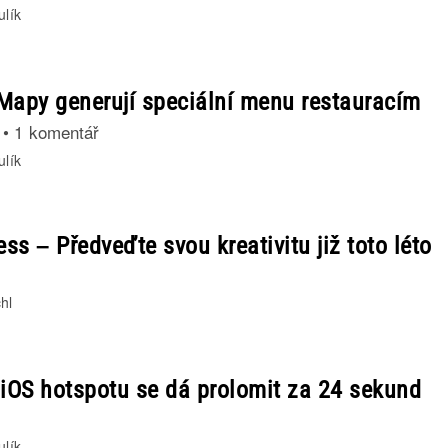
ulík
Mapy generují speciální menu restauracím
•
1 komentář
ulík
ess – Předveďte svou kreativitu již toto léto
hl
 iOS hotspotu se dá prolomit za 24 sekund
ulík