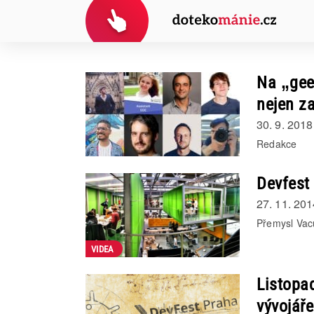
Na „gee
nejen z
30. 9. 2018
Redakce
Devfest
27. 11. 201
Přemysl Vac
VIDEA
Listopa
vývojáře