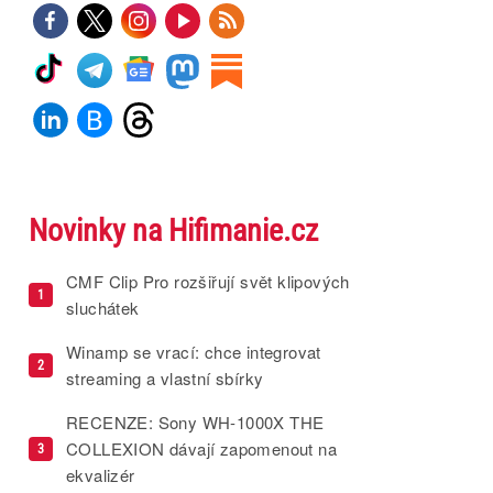
Novinky na Hifimanie.cz
CMF Clip Pro rozšiřují svět klipových
1
sluchátek
Winamp se vrací: chce integrovat
2
streaming a vlastní sbírky
RECENZE: Sony WH-1000X THE
COLLEXION dávají zapomenout na
3
ekvalizér