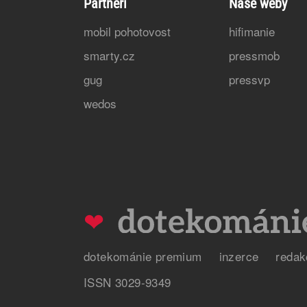
Partneři
Naše weby
mobil pohotovost
hifimanie
smarty.cz
pressmob
gug
pressvp
wedos
❤
dotekománie premium
inzerce
redak
ISSN 3029-9349