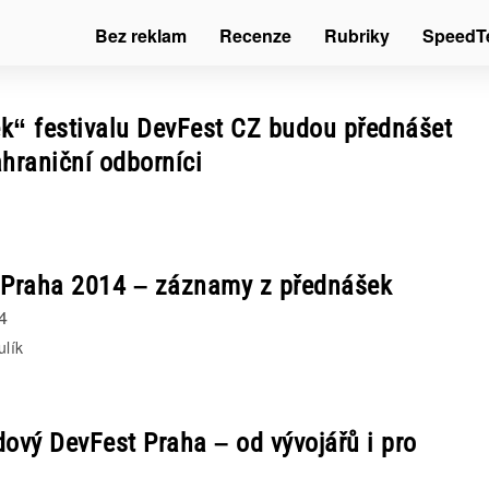
Bez reklam
Recenze
Rubriky
SpeedT
k“ festivalu DevFest CZ budou přednášet
ahraniční odborníci
 Praha 2014 – záznamy z přednášek
4
ulík
dový DevFest Praha – od vývojářů i pro