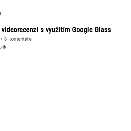
l
 videorecenzi s využitím Google Glass
•
3 komentáře
ulík