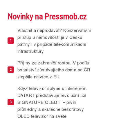
Novinky na Pressmob.cz
Vlastnit a neprodávat? Konzervativní
přístup u nemovitostí je v Česku
1
patrný i v případě telekomunikační
infrastruktury
Příjmy ze zahraničí rostou. V podílu
bohatství zůstávajícího doma se ČR
2
zlepšila nejvíce z EU
Když televizor splyne s interiérem.
DATART představuje revoluční LG
SIGNATURE OLED T – první
3
průhledný a skutečně bezdrátový
OLED televizor na světě