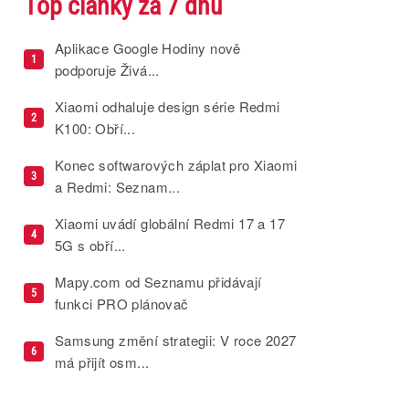
Top články za 7 dnů
Aplikace Google Hodiny nově
1
podporuje Živá...
Xiaomi odhaluje design série Redmi
2
K100: Obří...
Konec softwarových záplat pro Xiaomi
3
a Redmi: Seznam...
Xiaomi uvádí globální Redmi 17 a 17
4
5G s obří...
Mapy.com od Seznamu přidávají
5
funkci PRO plánovač
Samsung změní strategii: V roce 2027
6
má přijít osm...