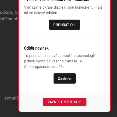
Vymazané okraje displejů jsou konečně tu – ale
edakce, ale také odstraníme bannerovou
dá se takový telefon...
běžný přístup k článkům, které teprve
PŘEHRÁT DÍL
Odběr novinek
To podstatné ze světa mobilů a technologií
jednou týdně do vašeho e-mailu. 📱
A nepropásnete soutěže!
Odebírat
redakční zásady a etický kodex
ZAPNOUT NOTIFIKACE