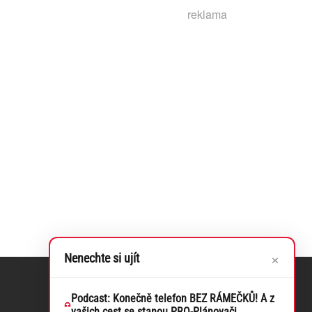
reklama
×
Nenechte si ujít
Podcast: Konečně telefon BEZ RÁMEČKŮ! A z
vašich cest se stanou PRO-Plánovači