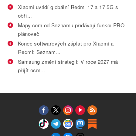
Xiaomi uvádí globální Redmi 17 a 17 5G s
3
obří...
Mapy.com od Seznamu přidávají funkci PRO
4
plánovač
Konec softwarových záplat pro Xiaomi a
5
Redmi: Seznam...
Samsung změní strategii: V roce 2027 má
6
přijít osm...