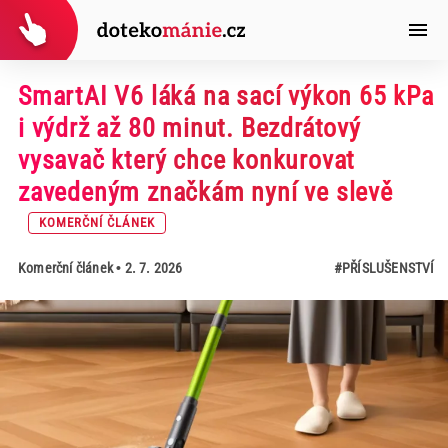
SmartAI V6 láká na sací výkon 65 kPa
i výdrž až 80 minut. Bezdrátový
vysavač který chce konkurovat
zavedeným značkám nyní ve slevě
KOMERČNÍ ČLÁNEK
Komerční článek
• 2. 7. 2026
#PŘÍSLUŠENSTVÍ