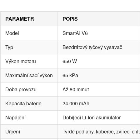
PARAMETR
POPIS
Model
SmartAI V6
Typ
Bezdrátový tyčový vysavač
Výkon motoru
650 W
Maximální sací výkon
65 kPa
Doba provozu
Až 80 minut
Kapacita baterie
24 000 mAh
Napájení
Dobíjecí Li-Ion akumulátor
Určení
Tvrdé podlahy, koberce, zvířecí ch