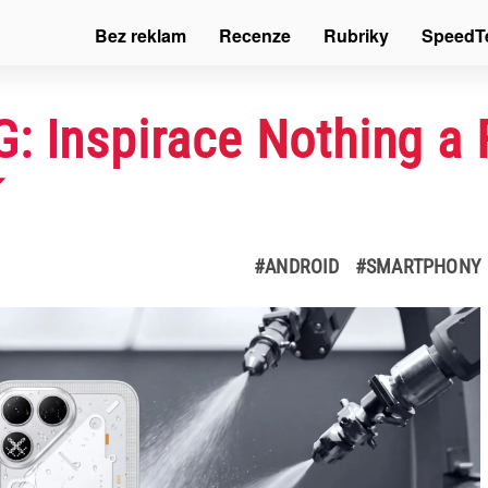
Bez reklam
Recenze
Rubriky
SpeedT
: Inspirace Nothing a
í
#ANDROID
#SMARTPHONY