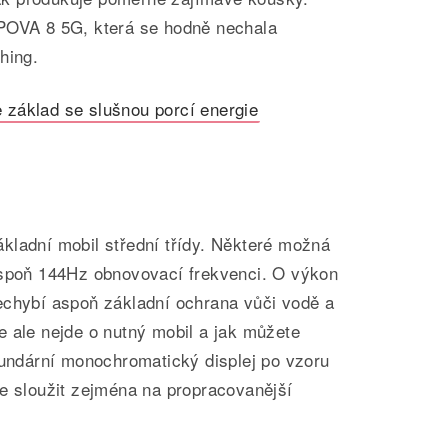
POVA 8 5G, která se hodně nechala
hing.
 základ se slušnou porcí energie
kladní mobil střední třídy. Některé možná
aspoň 144Hz obnovovací frekvenci. O výkon
echybí aspoň základní ochrana vůči vodě a
e ale nejde o nutný mobil a jak můžete
kundární monochromatický displej po vzoru
de sloužit zejména na propracovanější