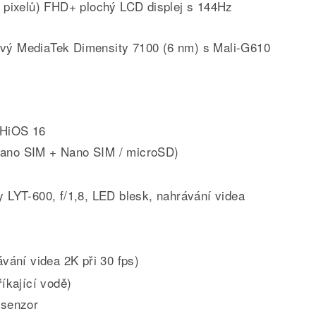
4 pixelů) FHD+ plochý LCD displej s 144Hz
ový MediaTek Dimensity 7100 (6 nm) s Mali-G610
 HiOS 16
Nano SIM + Nano SIM / microSD)
y LYT-600, f/1,8, LED blesk, nahrávání videa
ávání videa 2K při 30 fps)
říkající vodě)
 senzor