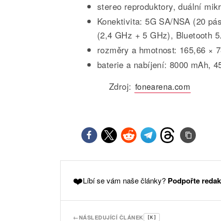
stereo reproduktory, duální mi
Konektivita: 5G SA/NSA (20 pá
(2,4 GHz + 5 GHz), Bluetooth
rozměry a hmotnost: 165,66 × 
baterie a nabíjení: 8000 mAh, 4
Zdroj:
fonearena.com
❤️
Líbí se vám naše články?
Podpořte redak
←
NÁSLEDUJÍCÍ ČLÁNEK
[K]