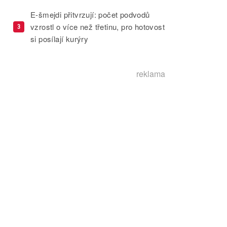
E-šmejdi přitvrzují: počet podvodů
vzrostl o více než třetinu, pro hotovost
3
si posílají kurýry
reklama