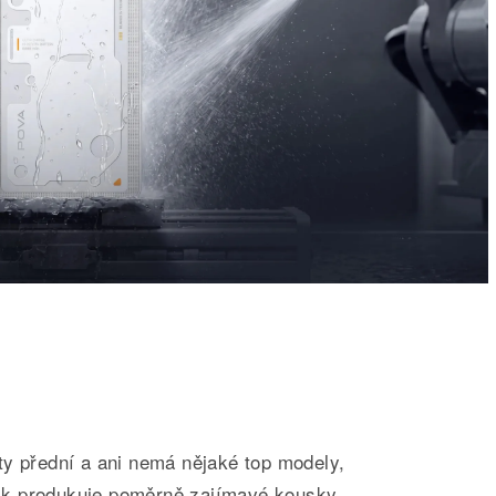
ty přední a ani nemá nějaké top modely,
 tak produkuje poměrně zajímavé kousky.