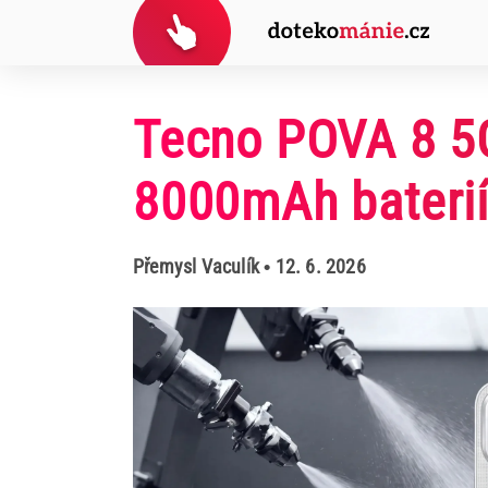
Tecno POVA 8 5G
8000mAh bateri
Přemysl Vaculík
• 12. 6. 2026