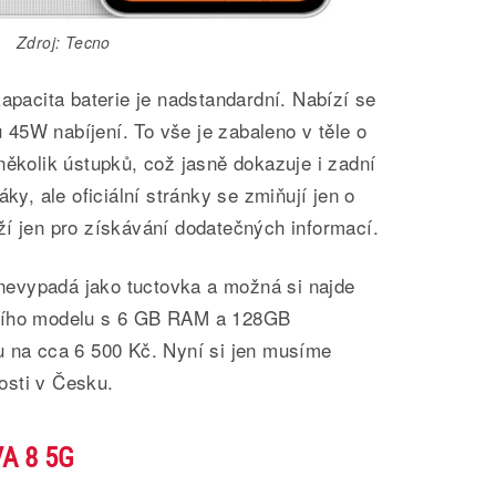
Zdroj: Tecno
kapacita baterie je nadstandardní. Nabízí se
45W nabíjení. To vše je zabaleno v těle o
několik ústupků, což jasně dokazuje i zadní
áky, ale oficiální stránky se zmiňují jen o
ží jen pro získávání dodatečných informací.
evypadá jako tuctovka a možná si najde
dního modelu s 6 GB RAM a 128GB
u na cca 6 500 Kč. Nyní si jen musíme
osti v Česku.
VA 8 5G