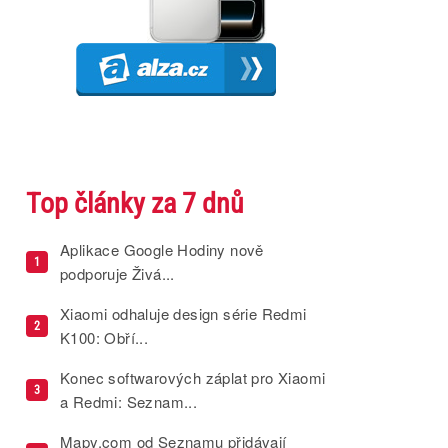
Top články za 7 dnů
Aplikace Google Hodiny nově
1
podporuje Živá...
Xiaomi odhaluje design série Redmi
2
K100: Obří...
Konec softwarových záplat pro Xiaomi
3
a Redmi: Seznam...
Mapy.com od Seznamu přidávají