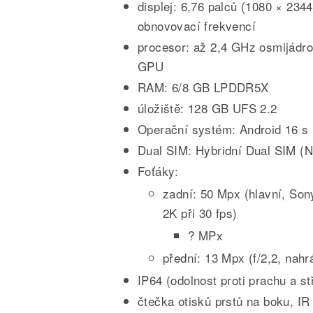
displej: 6,76 palců (1080 × 234
obnovovací frekvencí
procesor: až 2,4 GHz osmijádr
GPU
RAM: 6/8 GB LPDDR5X
úložiště: 128 GB UFS 2.2
Operační systém: Android 16 s
Dual SIM: Hybridní Dual SIM (
Foťáky:
zadní: 50 Mpx (hlavní, Son
2K při 30 fps)
? MPx
přední: 13 Mpx (f/2,2, nahr
IP64 (odolnost proti prachu a st
čtečka otisků prstů na boku, IR