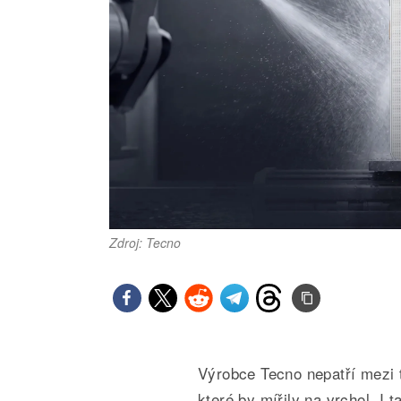
Zdroj: Tecno
Výrobce Tecno nepatří mezi 
které by mířily na vrchol. I