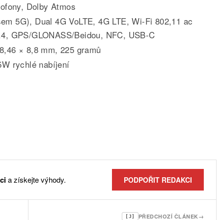
krofony, Dolby Atmos
sem 5G), Dual 4G VoLTE, 4G LTE, Wi-Fi 802,11 ac
 5.4, GPS/GLONASS/Beidou, NFC, USB-C
78,46 × 8,8 mm, 225 gramů
5W rychlé nabíjení
ci
a získejte výhody.
PODPOŘIT REDAKCI
PŘEDCHOZÍ ČLÁNEK
→
[J]