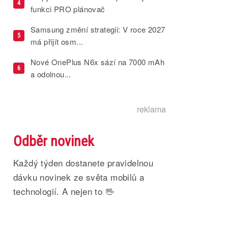
4
funkci PRO plánovač
Samsung změní strategii: V roce 2027
5
má přijít osm...
Nové OnePlus N6x sází na 7000 mAh
6
a odolnou...
reklama
Odběr novinek
Každý týden dostanete pravidelnou
dávku novinek ze světa mobilů a
technologií. A nejen to 🖖