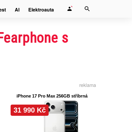
est
AI
Elektroauta
 Fearphone s
reklama