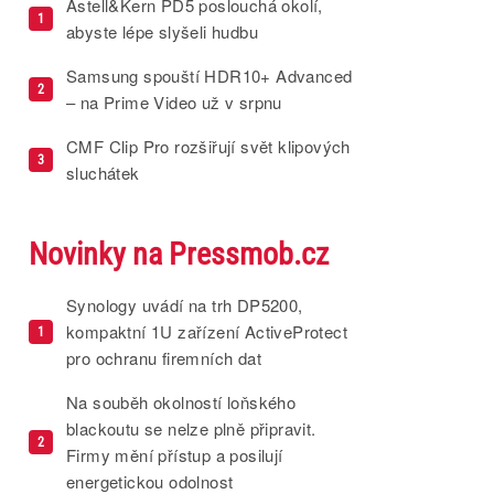
Astell&Kern PD5 poslouchá okolí,
1
abyste lépe slyšeli hudbu
Samsung spouští HDR10+ Advanced
2
– na Prime Video už v srpnu
CMF Clip Pro rozšiřují svět klipových
3
sluchátek
Novinky na Pressmob.cz
Synology uvádí na trh DP5200,
kompaktní 1U zařízení ActiveProtect
1
pro ochranu firemních dat
Na souběh okolností loňského
blackoutu se nelze plně připravit.
2
Firmy mění přístup a posilují
energetickou odolnost