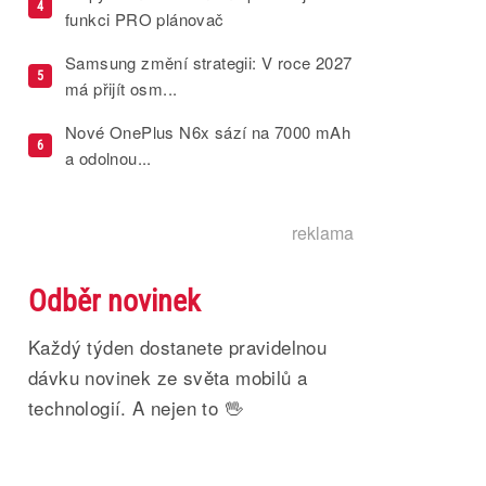
4
funkci PRO plánovač
Samsung změní strategii: V roce 2027
5
má přijít osm...
Nové OnePlus N6x sází na 7000 mAh
6
a odolnou...
reklama
Odběr novinek
Každý týden dostanete pravidelnou
dávku novinek ze světa mobilů a
technologií. A nejen to 🖖