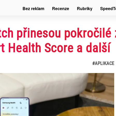
Bez reklam
Recenze
Rubriky
SpeedT
ch přinesou pokročilé 
rt Health Score a další
#APLIKACE