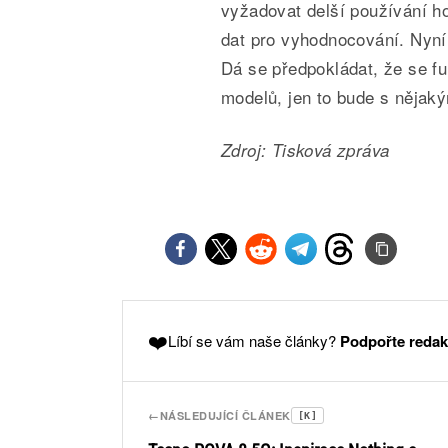
vyžadovat delší používání ho
dat pro vyhodnocování. Nyní
Dá se předpokládat, že se f
modelů, jen to bude s nějak
Zdroj: Tisková zpráva
❤️
Líbí se vám naše články?
Podpořte redak
←
NÁSLEDUJÍCÍ ČLÁNEK
[K]