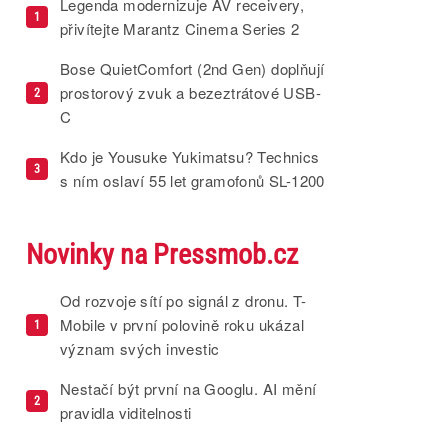
Legenda modernizuje AV receivery,
1
přivítejte Marantz Cinema Series 2
Bose QuietComfort (2nd Gen) doplňují
prostorový zvuk a bezeztrátové USB-
2
C
Kdo je Yousuke Yukimatsu? Technics
3
s ním oslaví 55 let gramofonů SL-1200
Novinky na Pressmob.cz
Od rozvoje sítí po signál z dronu. T-
Mobile v první polovině roku ukázal
1
význam svých investic
Nestačí být první na Googlu. AI mění
2
pravidla viditelnosti