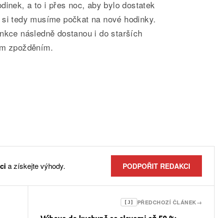
dinek, a to i přes noc, aby bylo dostatek
 si tedy musíme počkat na nové hodinky.
unkce následně dostanou i do starších
ým zpožděním.
ci
a získejte výhody.
PODPOŘIT REDAKCI
PŘEDCHOZÍ ČLÁNEK
→
[J]