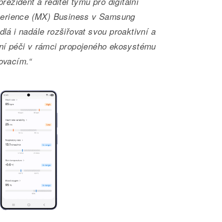
rezident a ředitel týmu pro digitální
Xperience (MX) Business v Samsung
lá i nadále rozšiřovat svou proaktivní a
ní péči v rámci propojeného ekosystému
ovacím.“