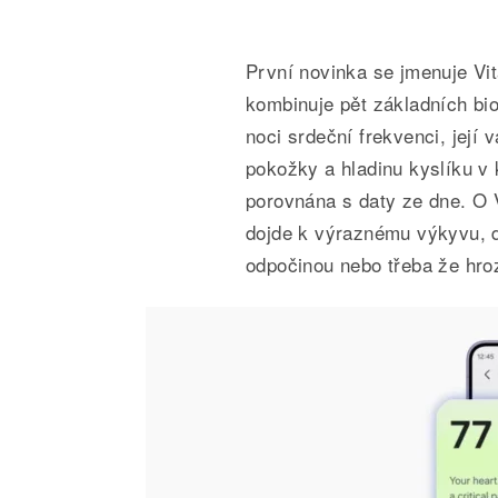
První novinka se jmenuje Vit
kombinuje pět základních b
noci srdeční frekvenci, její v
pokožky a hladinu kyslíku v 
porovnána s daty ze dne. O V
dojde k výraznému výkyvu, d
odpočinou nebo třeba že hro