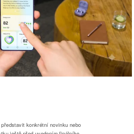
představit konkrétní novinku nebo
tku ještě před uvedením finálního