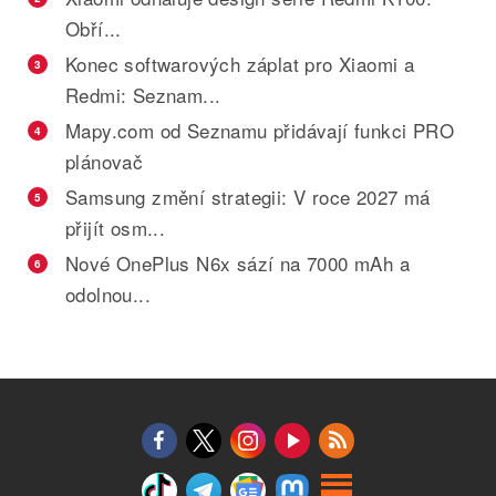
Obří...
Konec softwarových záplat pro Xiaomi a
3
Redmi: Seznam...
Mapy.com od Seznamu přidávají funkci PRO
4
plánovač
Samsung změní strategii: V roce 2027 má
5
přijít osm...
Nové OnePlus N6x sází na 7000 mAh a
6
odolnou...