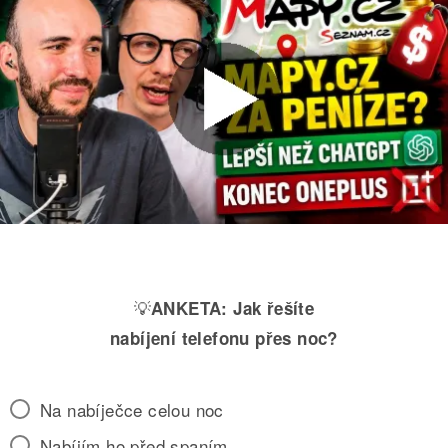
💡
ANKETA:
Jak řešíte
nabíjení telefonu přes noc?
Na nabíječce celou noc
Nabíjím ho před spaním