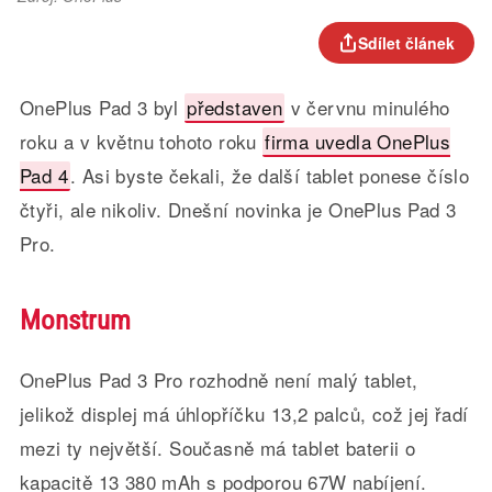
Sdílet článek
OnePlus Pad 3 byl
představen
v červnu minulého
roku a v květnu tohoto roku
firma uvedla OnePlus
Pad 4
. Asi byste čekali, že další tablet ponese číslo
čtyři, ale nikoliv. Dnešní novinka je OnePlus Pad 3
Pro.
Monstrum
OnePlus Pad 3 Pro rozhodně není malý tablet,
jelikož displej má úhlopříčku 13,2 palců, což jej řadí
mezi ty největší. Současně má tablet baterii o
kapacitě 13 380 mAh s podporou 67W nabíjení.