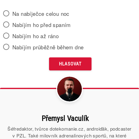
Na nabíječce celou noc
Nabíjím ho před spaním
Nabíjím ho až ráno
Nabíjím průběžně během dne
Přemysl Vaculík
Šéfredaktor, tvůrce dotekomanie.cz, androiďák, podcaster
v PZL. Také milovník adrenalinových sportů, na které