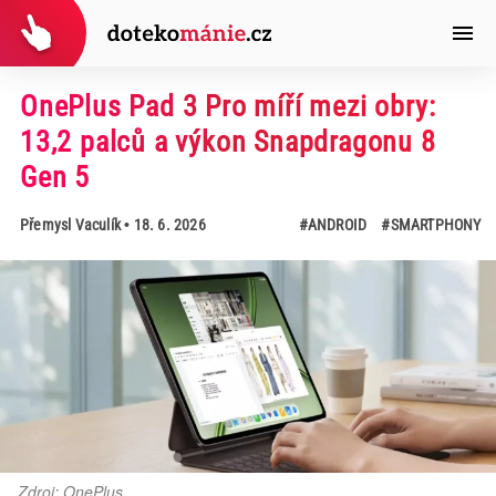
OnePlus Pad 3 Pro míří mezi obry:
13,2 palců a výkon Snapdragonu 8
Gen 5
Přemysl Vaculík
• 18. 6. 2026
#ANDROID
#SMARTPHONY
Zdroj: OnePlus