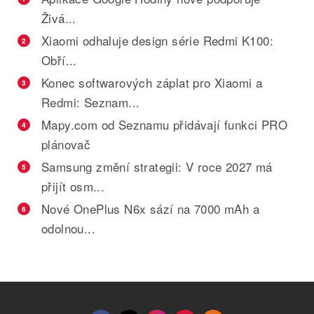
Živá...
Xiaomi odhaluje design série Redmi K100:
2
Obří...
Konec softwarových záplat pro Xiaomi a
3
Redmi: Seznam...
Mapy.com od Seznamu přidávají funkci PRO
4
plánovač
Samsung změní strategii: V roce 2027 má
5
přijít osm...
Nové OnePlus N6x sází na 7000 mAh a
6
odolnou...