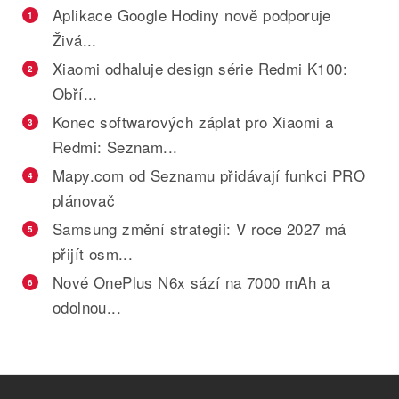
Aplikace Google Hodiny nově podporuje
1
Živá...
Xiaomi odhaluje design série Redmi K100:
2
Obří...
Konec softwarových záplat pro Xiaomi a
3
Redmi: Seznam...
Mapy.com od Seznamu přidávají funkci PRO
4
plánovač
Samsung změní strategii: V roce 2027 má
5
přijít osm...
Nové OnePlus N6x sází na 7000 mAh a
6
odolnou...