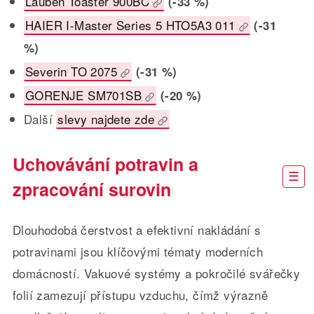
Lauben Toaster 900BC
(-33 %)
HAIER I-Master Series 5 HTO5A3 011
(-31
%)
Severin TO 2075
(-31 %)
GORENJE SM701SB
(-20 %)
Další
slevy najdete zde
Uchovávání potravin a
zpracování surovin
Dlouhodobá čerstvost a efektivní nakládání s
potravinami jsou klíčovými tématy moderních
domácností. Vakuové systémy a pokročilé svářečky
folií zamezují přístupu vzduchu, čímž výrazně