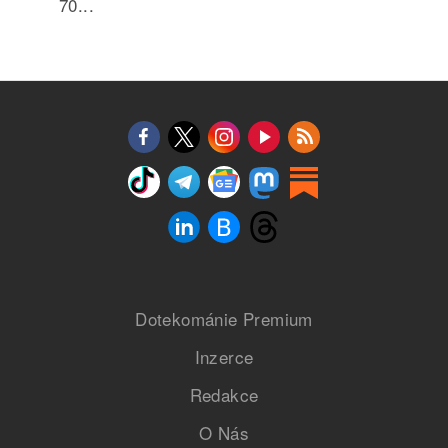
70...
Dotekománie Premium
Inzerce
Redakce
O Nás