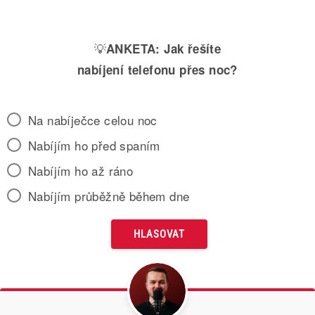
💡
ANKETA:
Jak řešíte
nabíjení telefonu přes noc?
Na nabíječce celou noc
Nabíjím ho před spaním
Nabíjím ho až ráno
Nabíjím průběžně během dne