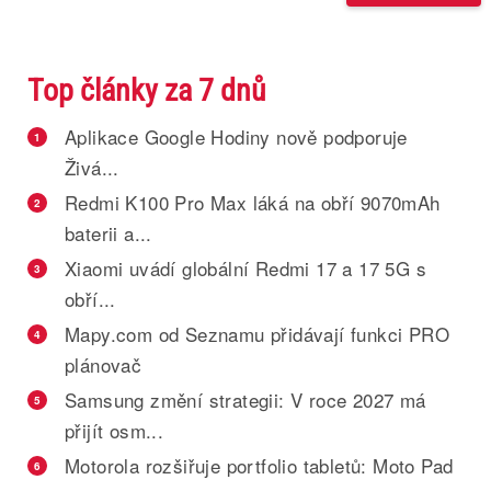
Top články za 7 dnů
Aplikace Google Hodiny nově podporuje
1
Živá...
Redmi K100 Pro Max láká na obří 9070mAh
2
baterii a...
Xiaomi uvádí globální Redmi 17 a 17 5G s
3
obří...
Mapy.com od Seznamu přidávají funkci PRO
4
plánovač
Samsung změní strategii: V roce 2027 má
5
přijít osm...
Motorola rozšiřuje portfolio tabletů: Moto Pad
6