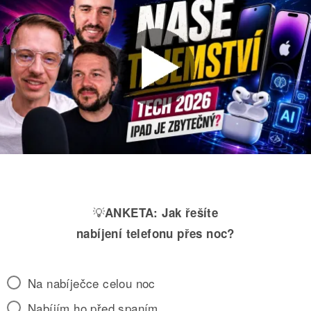
💡
ANKETA:
Jak řešíte
nabíjení telefonu přes noc?
Na nabíječce celou noc
Nabíjím ho před spaním