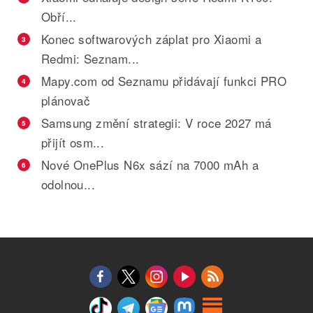
Obří...
Konec softwarových záplat pro Xiaomi a
3
Redmi: Seznam...
Mapy.com od Seznamu přidávají funkci PRO
4
plánovač
Samsung změní strategii: V roce 2027 má
5
přijít osm...
Nové OnePlus N6x sází na 7000 mAh a
6
odolnou...