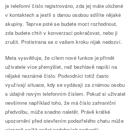
je telefonní číslo registrováno, zda jej máte uložené
v kontaktech a jestli s danou osobou sdílíte nějaké
skupiny. Teprve poté se budete moct rozhodnout,
zda budete chtít v konverzaci pokračovat, nebo ji
zrušit. Protistrana se o vašem kroku nijak nedozví.
Meta vysvětluje, že cílem nové funkce je přimět
uživatele více přemýšlet, než bezhlavě napíší na
nějaké neznámé číslo. Podvodníci totiž často
využívají situace, kdy se vydávají za známou osobu
s údajně novým telefonním číslem. Pokud si uživatel
nevšimne například toho, že má číslo zahraniční
předvolbu, může snadno naletět. Právě krátké
upozornění před otevřením podezřelého chatu může
výrazně snížit počet podobných podvodů.