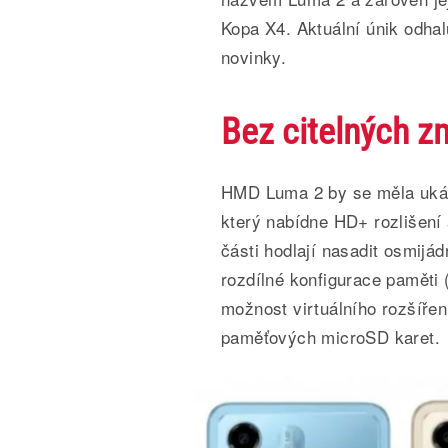
Kopa X4. Aktuální únik odhal
novinky.
Bez citelných 
HMD Luma 2 by se měla ukáz
který nabídne HD+ rozlišení
části hodlají nasadit osmij
rozdílné konfigurace paměti
možnost virtuálního rozšíře
paměťových microSD karet.