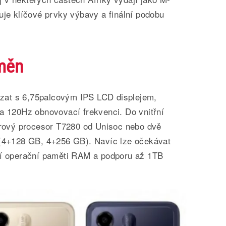
uje klíčové prvky výbavy a finální podobu
změn
at s 6,75palcovým IPS LCD displejem,
 a 120Hz obnovovací frekvenci. Do vnitřní
ádrový procesor T7280 od Unisoc nebo dvě
 (4+128 GB, 4+256 GB). Navíc lze očekávat
ní operační paměti RAM a podporu až 1TB