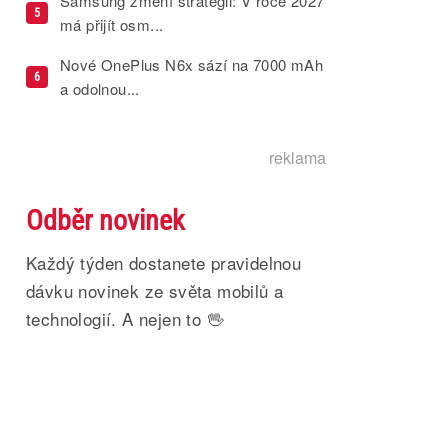
Samsung změní strategii: V roce 2027
5
má přijít osm...
Nové OnePlus N6x sází na 7000 mAh
6
a odolnou...
reklama
Odběr novinek
Každý týden dostanete pravidelnou
dávku novinek ze světa mobilů a
technologií. A nejen to 🖖