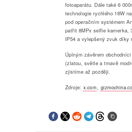
fotoaparátu. Dále také 6 00
technologie rychlého 18W nab
pod operačním systémem And
patřit 8MPx selfie kamerka, 
IP54 a vylepšený zvuk díky
Úplným závěrem obchodníci b
(zlatou, světle a tmavě modr
zjistíme až později.
Zdroje:
,
x.com
gizmochina.c