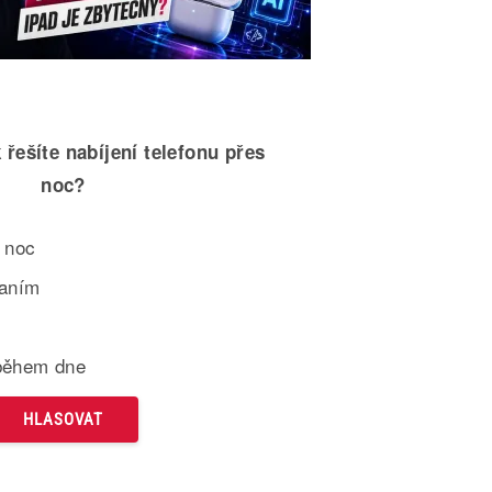
 řešíte nabíjení telefonu přes
noc?
 noc
paním
během dne