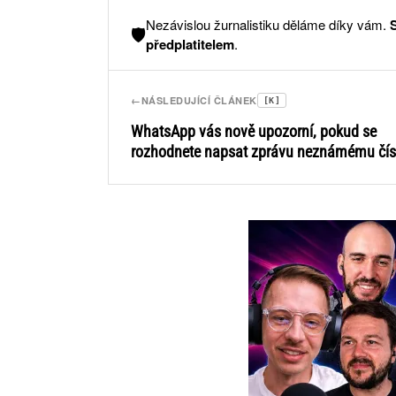
Nezávislou žurnalistiku děláme díky vám.
🛡️
předplatitelem
.
←
NÁSLEDUJÍCÍ ČLÁNEK
[K]
WhatsApp vás nově upozorní, pokud se
rozhodnete napsat zprávu neznámému čís