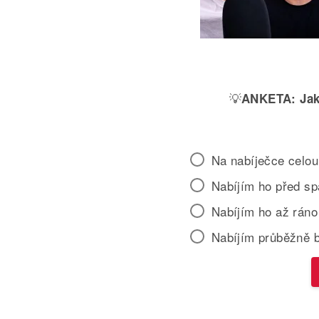
💡
ANKETA:
Jak
Na nabíječce celou
Nabíjím ho před s
Nabíjím ho až ráno
Nabíjím průběžně 