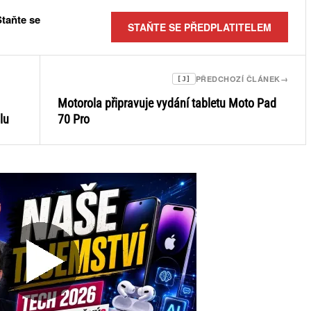
Staňte se
STAŇTE SE PŘEDPLATITELEM
PŘEDCHOZÍ ČLÁNEK
→
[J]
Motorola připravuje vydání tabletu Moto Pad
lu
70 Pro