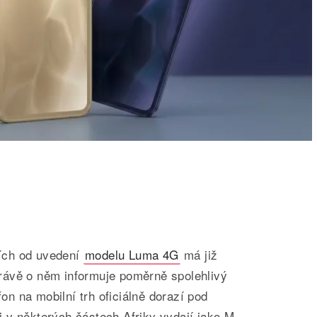
ích od uvedení
modelu Luma 4G
má již
rávě o něm informuje poměrně spolehlivý
fon na mobilní trh oficiálně dorazí pod
 v některých částech Afriky vydají jako M-