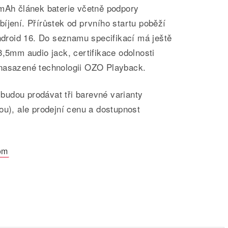
0mAh článek baterie včetně podpory
íjení. Přírůstek od prvního startu poběží
roid 16. Do seznamu specifikací má ještě
3,5mm audio jack, certifikace odolnosti
 nasazené technologii OZO Playback.
udou prodávat tři barevné varianty
ou), ale prodejní cenu a dostupnost
om