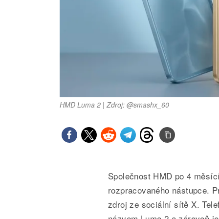
HMD Luma 2 | Zdroj: @smashx_60
Společnost HMD po 4 měsíc
rozpracovaného nástupce. P
zdroj ze sociální sítě X. Tele
názvem Luma 2 a zároveň jej