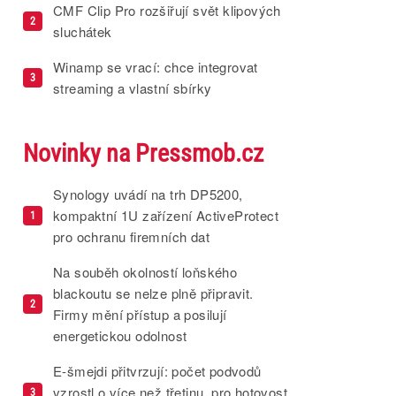
CMF Clip Pro rozšiřují svět klipových
2
sluchátek
Winamp se vrací: chce integrovat
3
streaming a vlastní sbírky
Novinky na Pressmob.cz
Synology uvádí na trh DP5200,
kompaktní 1U zařízení ActiveProtect
1
pro ochranu firemních dat
Na souběh okolností loňského
blackoutu se nelze plně připravit.
2
Firmy mění přístup a posilují
energetickou odolnost
E-šmejdi přitvrzují: počet podvodů
vzrostl o více než třetinu, pro hotovost
3