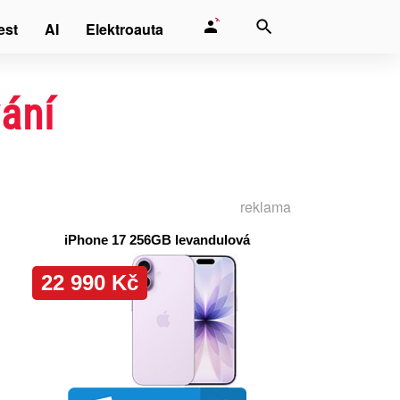
est
AI
Elektroauta
ání
reklama