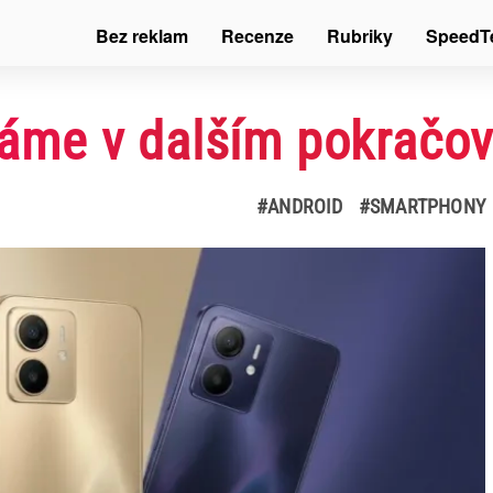
Bez reklam
Recenze
Rubriky
SpeedT
me v dalším pokračov
#ANDROID
#SMARTPHONY