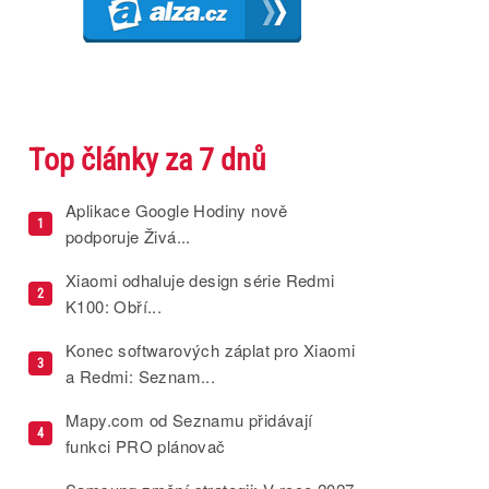
Top články za 7 dnů
Aplikace Google Hodiny nově
1
podporuje Živá...
Xiaomi odhaluje design série Redmi
2
K100: Obří...
Konec softwarových záplat pro Xiaomi
3
a Redmi: Seznam...
Mapy.com od Seznamu přidávají
4
funkci PRO plánovač