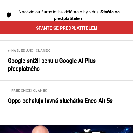
Nezávislou žurnalistiku děláme díky vám.
Staňte se
🛡️
předplatitelem
.
STAŇTE SE PŘEDPLATITELEM
←
NÁSLEDUJÍCÍ ČLÁNEK
Google snížil cenu u Google AI Plus
předplatného
→
PŘEDCHOZÍ ČLÁNEK
Oppo odhaluje levná sluchátka Enco Air 5s