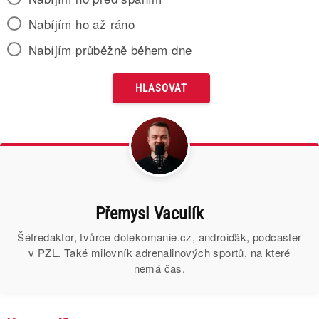
Nabíjím ho až ráno
Nabíjím průběžně během dne
Přemysl Vaculík
Šéfredaktor, tvůrce dotekomanie.cz, androiďák, podcaster
v PZL. Také milovník adrenalinových sportů, na které
nemá čas.