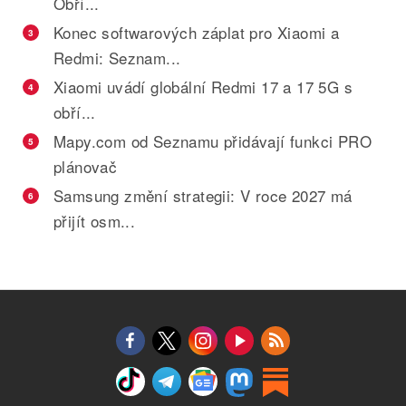
Obří...
Konec softwarových záplat pro Xiaomi a
3
Redmi: Seznam...
Xiaomi uvádí globální Redmi 17 a 17 5G s
4
obří...
Mapy.com od Seznamu přidávají funkci PRO
5
plánovač
Samsung změní strategii: V roce 2027 má
6
přijít osm...