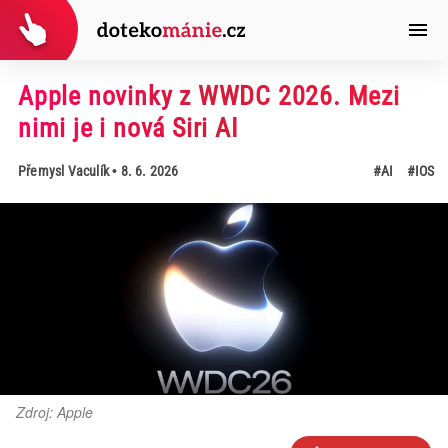
Apple novinky z WWDC 2026. Mezi
nimi je i nová Siri AI
Přemysl Vaculík
• 8. 6. 2026
#AI
#IOS
Zdroj: Apple