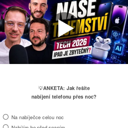
💡
ANKETA:
Jak řešíte
nabíjení telefonu přes noc?
Na nabíječce celou noc
Nabíjím ho před spaním