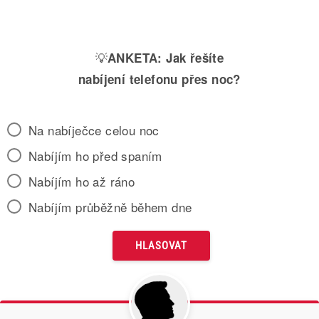
💡
ANKETA:
Jak řešíte
nabíjení telefonu přes noc?
Na nabíječce celou noc
Nabíjím ho před spaním
Nabíjím ho až ráno
Nabíjím průběžně během dne