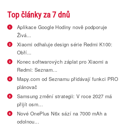
Top články za 7 dnů
Aplikace Google Hodiny nově podporuje
1
Živá...
Xiaomi odhaluje design série Redmi K100:
2
Obří...
Konec softwarových záplat pro Xiaomi a
3
Redmi: Seznam...
Mapy.com od Seznamu přidávají funkci PRO
4
plánovač
Samsung změní strategii: V roce 2027 má
5
přijít osm...
Nové OnePlus N6x sází na 7000 mAh a
6
odolnou...