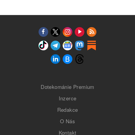
Dotekománie Premium
Inzerce
Redakce
O Nás
Kontakt