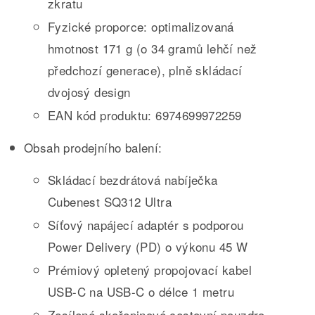
zkratu
Fyzické proporce: optimalizovaná
hmotnost 171 g (o 34 gramů lehčí než
předchozí generace), plně skládací
dvojosý design
EAN kód produktu: 6974699972259
Obsah prodejního balení:
Skládací bezdrátová nabíječka
Cubenest SQ312 Ultra
Síťový napájecí adaptér s podporou
Power Delivery (PD) o výkonu 45 W
Prémiový opletený propojovací kabel
USB-C na USB-C o délce 1 metru
Zesílené skořepinové cestovní pouzdro