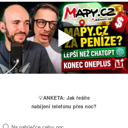
💡
ANKETA:
Jak řešíte
nabíjení telefonu přes noc?
Na nabíječce celou noc