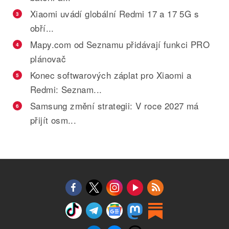
Xiaomi uvádí globální Redmi 17 a 17 5G s
3
obří...
Mapy.com od Seznamu přidávají funkci PRO
4
plánovač
Konec softwarových záplat pro Xiaomi a
5
Redmi: Seznam...
Samsung změní strategii: V roce 2027 má
6
přijít osm...