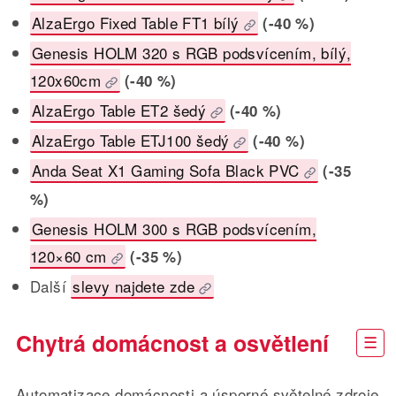
AlzaErgo Fixed Table FT1 bílý
(-40 %)
Genesis HOLM 320 s RGB podsvícením, bílý,
120x60cm
(-40 %)
AlzaErgo Table ET2 šedý
(-40 %)
AlzaErgo Table ETJ100 šedý
(-40 %)
Anda Seat X1 Gaming Sofa Black PVC
(-35
%)
Genesis HOLM 300 s RGB podsvícením,
120×60 cm
(-35 %)
Další
slevy najdete zde
Chytrá domácnost a osvětlení
Automatizace domácnosti a úsporné světelné zdroje