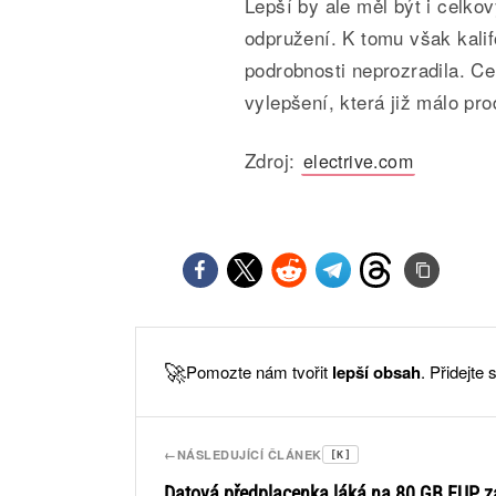
Lepší by ale měl být i celko
odpružení. K tomu však kali
podrobnosti neprozradila. Ce
vylepšení, která již málo pr
Zdroj:
electrive.com
🚀
Pomozte nám tvořit
lepší obsah
. Přidejte
←
NÁSLEDUJÍCÍ ČLÁNEK
[K]
Datová předplacenka láká na 80 GB FUP z