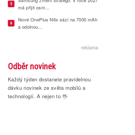
Samsung změní strategii: V roce 2027
5
má přijít osm...
Nové OnePlus N6x sází na 7000 mAh
6
a odolnou...
reklama
Odběr novinek
Každý týden dostanete pravidelnou
dávku novinek ze světa mobilů a
technologií. A nejen to 🖖