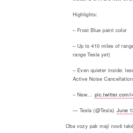
Highlights:
– Frost Blue paint color
– Up to 410 miles of ran
range Tesla yet)
– Even quieter inside: le
Active Noise Cancellation
– New…
pic.twitter.com
— Tesla (@Tesla)
June 1
Oba vozy pak mají nově také