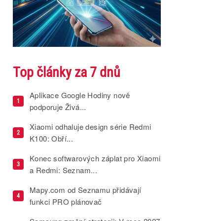
Top články za 7 dnů
Aplikace Google Hodiny nově
1
podporuje Živá...
Xiaomi odhaluje design série Redmi
2
K100: Obří...
Konec softwarových záplat pro Xiaomi
3
a Redmi: Seznam...
Mapy.com od Seznamu přidávají
4
funkci PRO plánovač