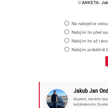
💡
ANKETA:
Jak
Na nabíječce celou
Nabíjím ho před s
Nabíjím ho až ráno
Nabíjím průběžně 
Jakub Jan Ond
Student, kterého fasc
každodenním životem