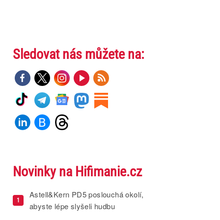
Sledovat nás můžete na:
Novinky na Hifimanie.cz
Astell&Kern PD5 poslouchá okolí,
1
abyste lépe slyšeli hudbu