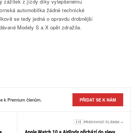
vý zážitek z jízdy díky vylepšenému
fornská automobilka žádné technické
lkově se tedy jedná o opravdu drobnější
odávané Modely S a X opět zdražila.
 se k Premium členům.
PŘIDAT SE K NÁM
PŘEDCHOZÍ ČLÁNEK
→
[J]
a
Apple Watch 10 a AirPods přichází do slevy.