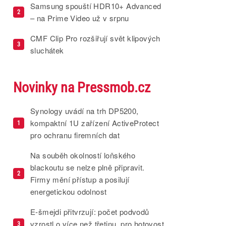
Samsung spouští HDR10+ Advanced
2
– na Prime Video už v srpnu
CMF Clip Pro rozšiřují svět klipových
3
sluchátek
Novinky na Pressmob.cz
Synology uvádí na trh DP5200,
kompaktní 1U zařízení ActiveProtect
1
pro ochranu firemních dat
Na souběh okolností loňského
blackoutu se nelze plně připravit.
2
Firmy mění přístup a posilují
energetickou odolnost
E-šmejdi přitvrzují: počet podvodů
vzrostl o více než třetinu, pro hotovost
3