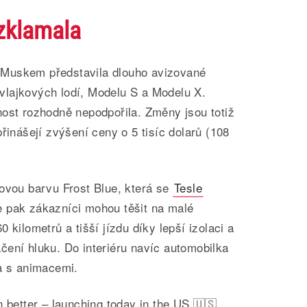
 zklamala
Muskem představila dlouho avizované
lajkových lodí, Modelu S a Modelu X.
nost rozhodně nepodpořila. Změny jsou totiž
řinášejí zvýšení ceny o 5 tisíc dolarů (108
novou barvu Frost Blue, která se
Tesle
 pak zákazníci mohou těšit na malé
 kilometrů a tišší jízdu díky lepší izolaci a
čení hluku. Do interiéru navíc automobilka
la s animacemi.
 better – launching today in the US 🇺🇸