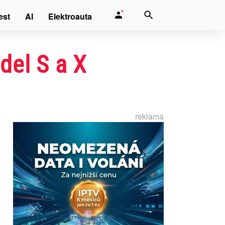
est
AI
Elektroauta
del S a X
reklama