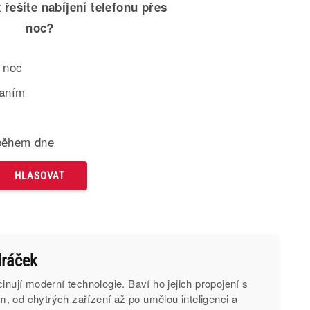
 řešíte nabíjení telefonu přes
noc?
 noc
paním
během dne
ráček
inují moderní technologie. Baví ho jejich propojení s
, od chytrých zařízení až po umělou inteligenci a