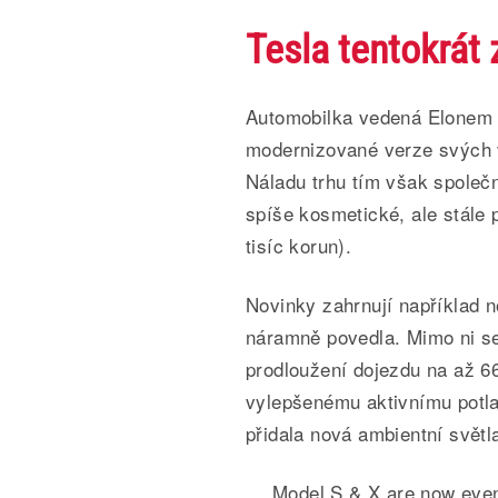
Tesla tentokrát
Automobilka vedená Elonem 
modernizované verze svých v
Náladu trhu tím však společ
spíše kosmetické, ale stále p
tisíc korun).
Novinky zahrnují například 
náramně povedla. Mimo ni se
prodloužení dojezdu na až 660
vylepšenému aktivnímu potla
přidala nová ambientní svět
Model S & X are now even