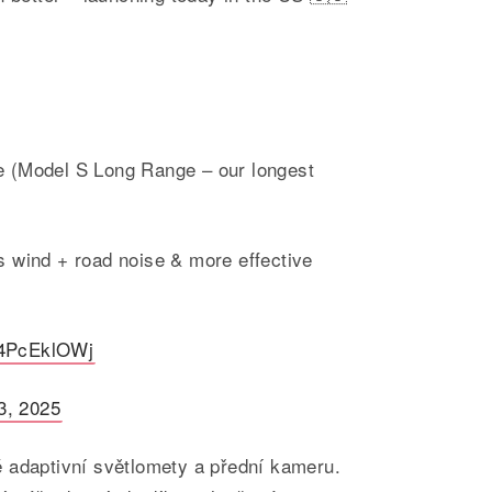
ge (Model S Long Range – our longest
ss wind + road noise & more effective
/i4PcEklOWj
3, 2025
 adaptivní světlomety a přední kameru.