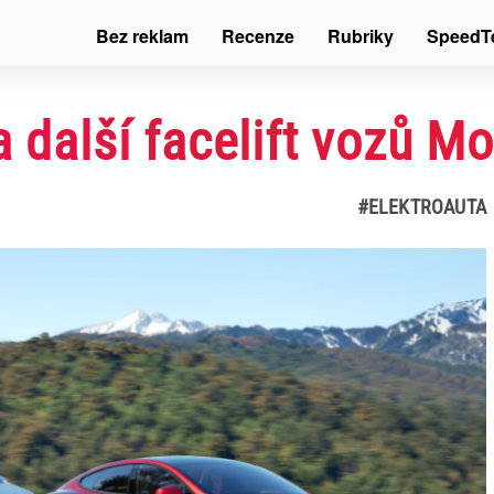
Bez reklam
Recenze
Rubriky
SpeedT
a další facelift vozů Mo
#ELEKTROAUTA