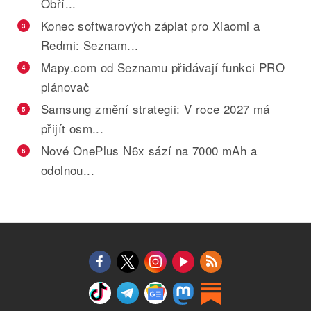
Obří...
Konec softwarových záplat pro Xiaomi a
3
Redmi: Seznam...
Mapy.com od Seznamu přidávají funkci PRO
4
plánovač
Samsung změní strategii: V roce 2027 má
5
přijít osm...
Nové OnePlus N6x sází na 7000 mAh a
6
odolnou...