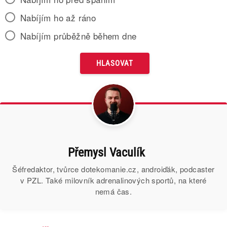
Nabíjím ho až ráno
Nabíjím průběžně během dne
Přemysl Vaculík
Šéfredaktor, tvůrce dotekomanie.cz, androiďák, podcaster
v PZL. Také milovník adrenalinových sportů, na které
nemá čas.