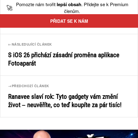
Pomozte nám tvořit
lepší obsah
. Přidejte se k Premium
🚀
členům.
PŘIDAT SE K NÁM
←
NÁSLEDUJÍCÍ ČLÁNEK
S iOS 26 přichází zásadní proměna aplikace
Fotoaparát
→
PŘEDCHOZÍ ČLÁNEK
Ranavee slaví rok: Tyto gadgety vám změní
život – neuvěříte, co teď koupíte za pár tisíc!