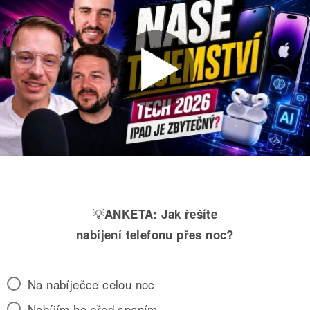
💡
ANKETA:
Jak řešíte
nabíjení telefonu přes noc?
Na nabíječce celou noc
Nabíjím ho před spaním