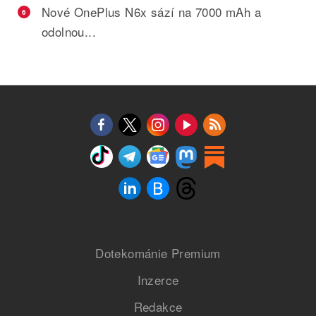
Nové OnePlus N6x sází na 7000 mAh a
6
odolnou...
Dotekománie Premium
Inzerce
Redakce