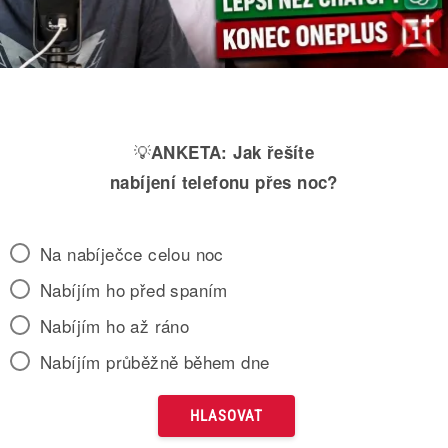
💡
ANKETA:
Jak řešíte
nabíjení telefonu přes noc?
Na nabíječce celou noc
Nabíjím ho před spaním
Nabíjím ho až ráno
Nabíjím průběžně během dne