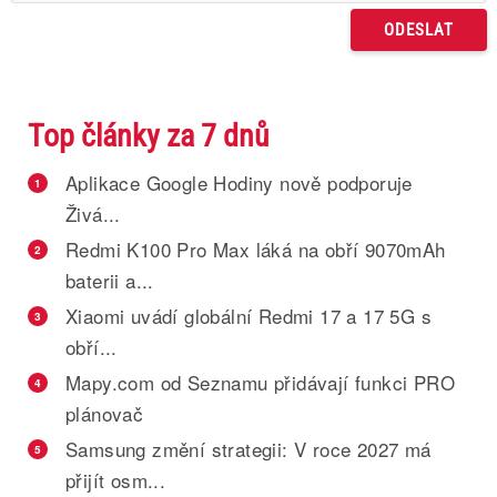
Top články za 7 dnů
Aplikace Google Hodiny nově podporuje
1
Živá...
Redmi K100 Pro Max láká na obří 9070mAh
2
baterii a...
Xiaomi uvádí globální Redmi 17 a 17 5G s
3
obří...
Mapy.com od Seznamu přidávají funkci PRO
4
plánovač
Samsung změní strategii: V roce 2027 má
5
přijít osm...