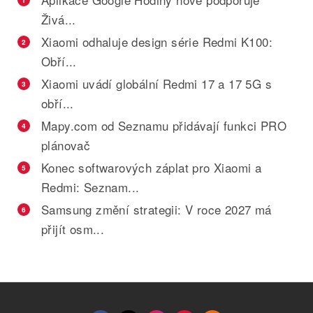
Živá...
Xiaomi odhaluje design série Redmi K100:
2
Obří...
Xiaomi uvádí globální Redmi 17 a 17 5G s
3
obří...
Mapy.com od Seznamu přidávají funkci PRO
4
plánovač
Konec softwarových záplat pro Xiaomi a
5
Redmi: Seznam...
Samsung změní strategii: V roce 2027 má
6
přijít osm...