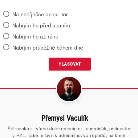
Na nabíječce celou noc
Nabíjím ho před spaním
Nabíjím ho až ráno
Nabíjím průběžně během dne
Přemysl Vaculík
Šéfredaktor, tvůrce dotekomanie.cz, androiďák, podcaster
v PZL. Také milovník adrenalinových sportů, na které