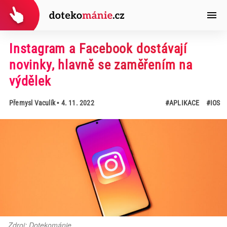
Instagram a Facebook dostávají
novinky, hlavně se zaměřením na
výdělek
Přemysl Vaculík
• 4. 11. 2022
#APLIKACE
#IOS
Zdroj: Dotekománie