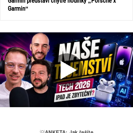
Garmin představí chytré hodinky „Porsche x
Garmin“
💡
ANKETA:
Jak řešíte