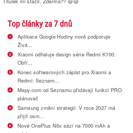
Titulek mi stačil. Zdarma?? 😃😃
Top články za 7 dnů
Aplikace Google Hodiny nově podporuje
1
Živá...
Xiaomi odhaluje design série Redmi K100:
2
Obří...
Konec softwarových záplat pro Xiaomi a
3
Redmi: Seznam...
Mapy.com od Seznamu přidávají funkci PRO
4
plánovač
Samsung změní strategii: V roce 2027 má
5
přijít osm...
Nové OnePlus N6x sází na 7000 mAh a
6