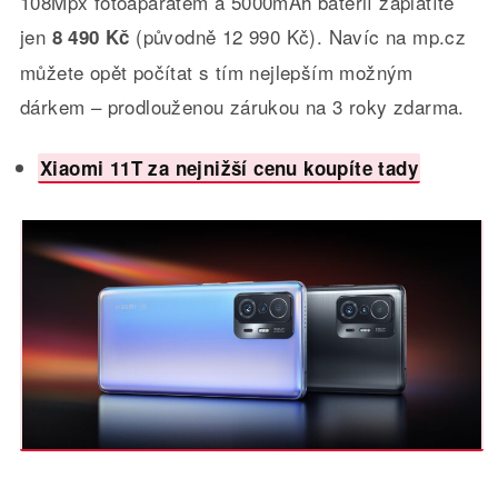
108Mpx fotoaparátem a 5000mAh baterií zaplatíte
jen
(původně 12 990 Kč). Navíc na mp.cz
8 490 Kč
můžete opět počítat s tím nejlepším možným
dárkem – prodlouženou zárukou na 3 roky zdarma.
Xiaomi 11T za nejnižší cenu koupíte tady