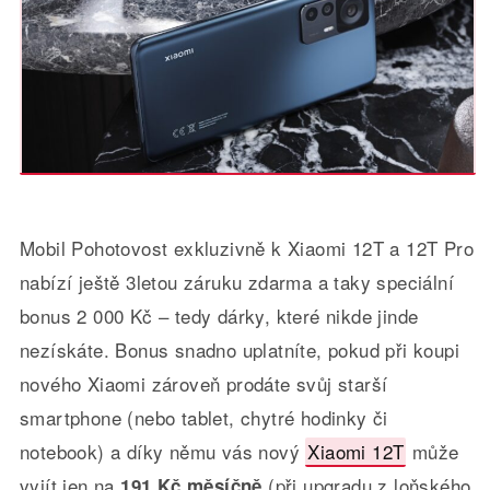
Mobil Pohotovost exkluzivně k Xiaomi 12T a 12T Pro
nabízí ještě 3letou záruku zdarma a taky speciální
bonus 2 000 Kč – tedy dárky, které nikde jinde
nezískáte. Bonus snadno uplatníte, pokud při koupi
nového Xiaomi zároveň prodáte svůj starší
smartphone (nebo tablet, chytré hodinky či
notebook) a díky němu vás nový
Xiaomi 12T
může
vyjít jen na
(při upgradu z loňského
191 Kč měsíčně