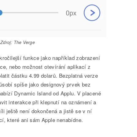
Zdroj: The Verge
kročilejší funkce jako například zobrazení
e, nebo možnost otevírání aplikací z
latit částku 4.99 dolarů. Bezplatná verze
ůsobí spíše jako designový prvek bez
 nabízí Dynamic Island od Applu. V placené
it interakce při klepnutí na oznámení a
íli ještě není dokončená a jistě se v ní
cí, které ani sám Apple nenabídne.