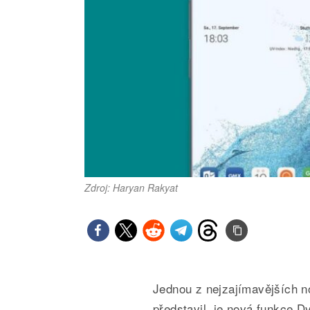
Zdroj: Haryan Rakyat
Jednou z nejzajímavějších n
představil, je nová funkce D