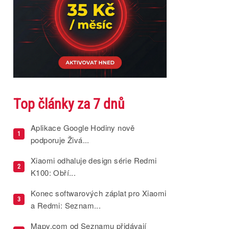
Top články za 7 dnů
Aplikace Google Hodiny nově
1
podporuje Živá...
Xiaomi odhaluje design série Redmi
2
K100: Obří...
Konec softwarových záplat pro Xiaomi
3
a Redmi: Seznam...
Mapy.com od Seznamu přidávají