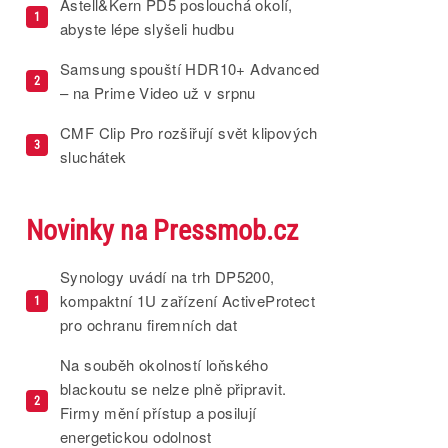
Astell&Kern PD5 poslouchá okolí,
1
abyste lépe slyšeli hudbu
Samsung spouští HDR10+ Advanced
2
– na Prime Video už v srpnu
CMF Clip Pro rozšiřují svět klipových
3
sluchátek
Novinky na Pressmob.cz
Synology uvádí na trh DP5200,
kompaktní 1U zařízení ActiveProtect
1
pro ochranu firemních dat
Na souběh okolností loňského
blackoutu se nelze plně připravit.
2
Firmy mění přístup a posilují
energetickou odolnost