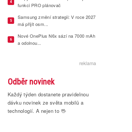
4
funkci PRO plánovač
Samsung změní strategii: V roce 2027
5
má přijít osm...
Nové OnePlus N6x sází na 7000 mAh
6
a odolnou...
reklama
Odběr novinek
Každý týden dostanete pravidelnou
dávku novinek ze světa mobilů a
technologií. A nejen to 🖖