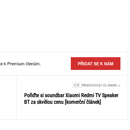
 se k Premium členům.
PŘIDAT SE K NÁM
PŘEDCHOZÍ ČLÁNEK
→
[J]
Pořiďte si soundbar Xiaomi Redmi TV Speaker
BT za skvělou cenu [komerční článek]