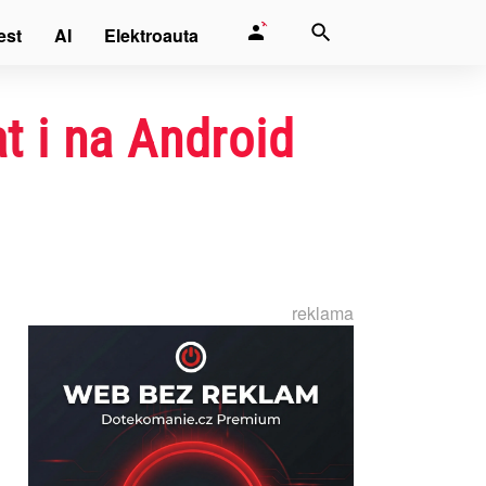
est
AI
Elektroauta
t i na Android
reklama