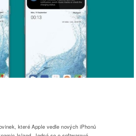
ovinek, které Apple vedle nových iPhonů
ynamic Island. Jedná se o softwarové