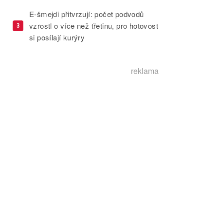
E-šmejdi přitvrzují: počet podvodů
vzrostl o více než třetinu, pro hotovost
3
si posílají kurýry
reklama