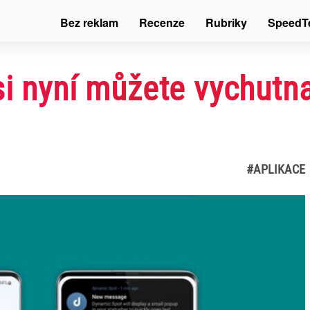
Bez reklam
Recenze
Rubriky
SpeedT
i nyní můžete vychutna
#APLIKACE