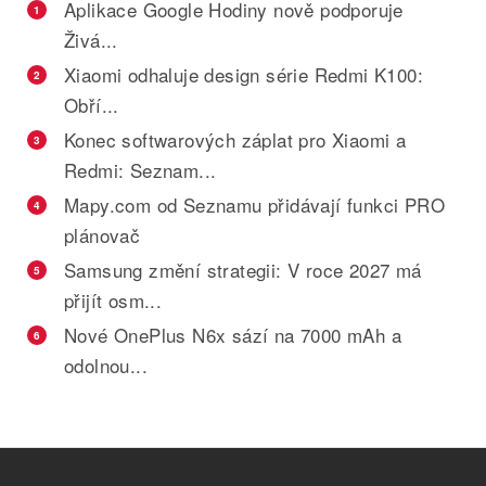
Aplikace Google Hodiny nově podporuje
1
Živá...
Xiaomi odhaluje design série Redmi K100:
2
Obří...
Konec softwarových záplat pro Xiaomi a
3
Redmi: Seznam...
Mapy.com od Seznamu přidávají funkci PRO
4
plánovač
Samsung změní strategii: V roce 2027 má
5
přijít osm...
Nové OnePlus N6x sází na 7000 mAh a
6
odolnou...